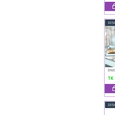
DIS
TK
DIS