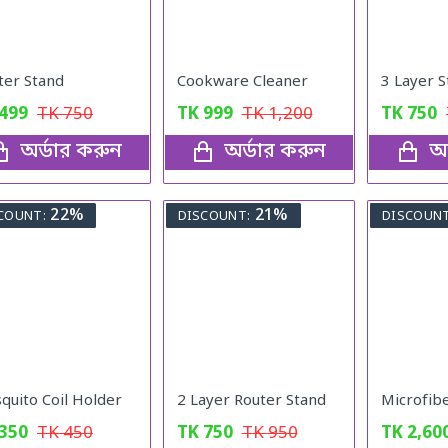
ter Stand
Cookware Cleaner
499
TK
750
TK
999
TK
1,200
TK
750
অর্ডার করুন
অর্ডার করুন
অর
22%
21%
COUNT:
DISCOUNT:
DISCOUNT
quito Coil Holder
2 Layer Router Stand
350
TK
450
TK
750
TK
950
TK
2,60