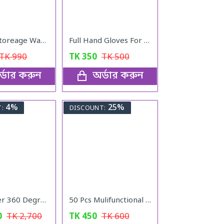
3 Layer Storeage Washroom Rack
Full Hand Gloves For The Kitchen
TK
990
TK
350
TK
500
্ডার করুন
অর্ডার করুন
4%
25%
:
DISCOUNT:
Microfiber 360 Degree Regular Rotary/Spin Mop Floor Cleaning Mop
50 Pcs Mulifunctional Sunshade Net Fixing Clip
0
TK
2,700
TK
450
TK
600