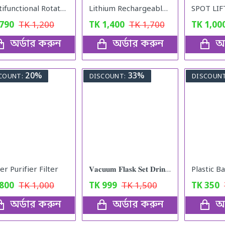
Multifunctional Rotate Vegetable Slicer with Basket
Lithium Rechargeable Mini Table Fan with LED Light JY
SPOT LIF
790
TK
1,200
TK
1,400
TK
1,700
TK
1,00
অর্ডার করুন
অর্ডার করুন
অর
20%
33%
COUNT:
DISCOUNT:
DISCOUNT
r Purifier Filter
𝐕𝐚𝐜𝐮𝐮𝐦 𝐅𝐥𝐚𝐬𝐤 𝐒𝐞𝐭 𝐃𝐫𝐢𝐧𝐤𝐢𝐧𝐠 𝐖𝐚𝐭𝐞𝐫 𝐁𝐨𝐭𝐭𝐥𝐞
800
TK
1,000
TK
999
TK
1,500
TK
350
অর্ডার করুন
অর্ডার করুন
অর