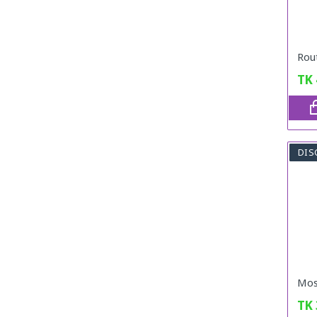
Rou
TK
DIS
Mos
TK