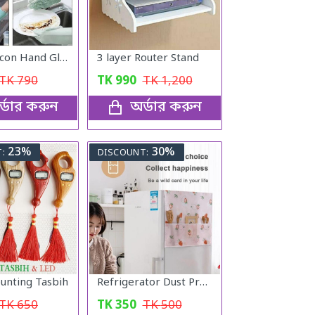
Magic Silicon Hand Gloves
3 layer Router Stand
TK
790
TK
990
TK
1,200
্ডার করুন
অর্ডার করুন
23%
30%
:
DISCOUNT:
ounting Tasbih
Refrigerator Dust Proof Cover
TK
650
TK
350
TK
500