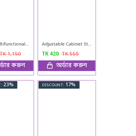
5 In 1 Multifunctional Vegetable Cutter
Adjustable Cabinet Storage Divider (6pcs)
TK
1,150
TK
420
TK
550
্ডার করুন
অর্ডার করুন
23%
17%
:
DISCOUNT: