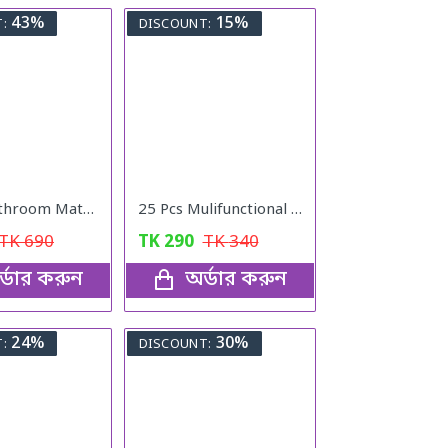
43%
15%
:
DISCOUNT:
Magic Bathroom Mat | Non-Sliper
25 Pcs Mulifunctional Sunshade "Net Fixing Clip"
TK
690
TK
290
TK
340
্ডার করুন
অর্ডার করুন
24%
30%
:
DISCOUNT: