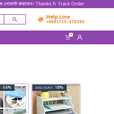
েন্ট করবেন। Thanks for shopping!
Track Order
Help Line
+8801715-478394
0
56%
18%
:
DISCOUNT: