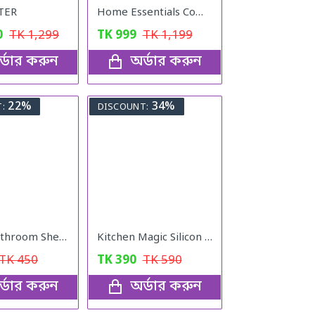
TER
Home Essentials Combo Pack
0
TK
1,299
TK
999
TK
1,199
্ডার করুন
অর্ডার করুন
22%
34%
:
DISCOUNT:
Plastic Bathroom Shelves Corner Self
Kitchen Magic Silicon Hand Gloves
TK
450
TK
390
TK
590
্ডার করুন
অর্ডার করুন