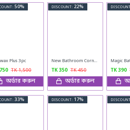
50%
22%
COUNT:
DISCOUNT:
DISCOUNT
wax Plus 3pc
New Bathroom Corner Shelf Suction Rack Organizer Cup Storage Shower Wall Basket
750
TK
1,500
TK
350
TK
450
TK
390
অর্ডার করুন
অর্ডার করুন
অর
33%
17%
COUNT:
DISCOUNT:
DISCOUNT