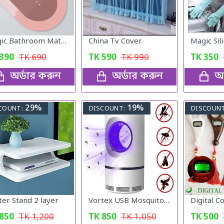
Magic Bathroom Mat | Non-Sliper
China Tv Cover
390
TK
690
TK
590
TK
990
TK
350
অর্ডার করুন
অর্ডার করুন
অর
29%
19%
COUNT:
DISCOUNT:
DISCOUNT
ter Stand 2 layer
Vortex USB Mosquito Lamp Physical Silent Mosquito Killer - White
Digital C
850
TK
1,200
TK
850
TK
1,050
TK
500