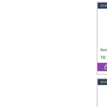
DIS
Bee
TK
DIS