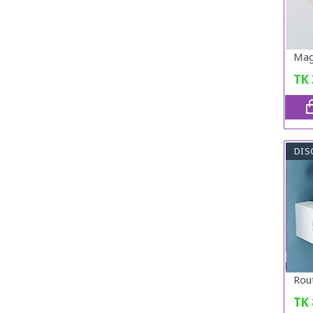
TK
DIS
Rou
TK