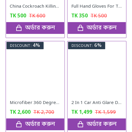
China Cockroach Killing Catch
Full Hand Gloves For The Kitchen
TK
500
TK
600
TK
350
TK
500
অর্ডার করুন
অর্ডার করুন
4%
6%
DISCOUNT:
DISCOUNT:
Microfiber 360 Degree Regular Rotary/Spin Mop Floor Cleaning Mop
2 In 1 Car Anti Glare Day And Night Sun visor Mirrors
TK
2,600
TK
2,700
TK
1,499
TK
1,599
অর্ডার করুন
অর্ডার করুন