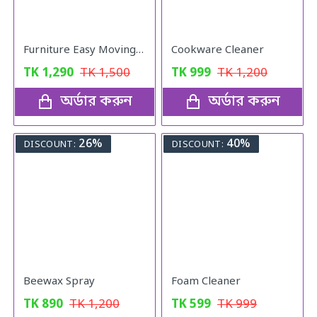
Furniture Easy Moving Tool Set, Heavy Furniture Moving & Lifting System
Cookware Cleaner
TK
1,290
TK
1,500
TK
999
TK
1,200
অর্ডার করুন
অর্ডার করুন
26%
40%
DISCOUNT:
DISCOUNT:
Beewax Spray
Foam Cleaner
TK
890
TK
1,200
TK
599
TK
999