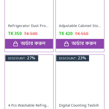
Refrigerator Dust Proof Cover
Adjustable Cabinet Storage Divider (6pcs)
TK
350
TK
500
TK
420
TK
550
অর্ডার করুন
অর্ডার করুন
27%
23%
DISCOUNT:
DISCOUNT:
4 Pcs Washable Refrigerator Mats
Digital Counting Tasbih