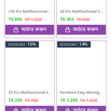
100 Pcs Mulifunctional Sunshade Net Fixing Clip
50 Pcs Mulifunctional Sunshade Net Fixing Clip
TK
800
TK
1,020
TK
450
TK
600
অর্ডার করুন
অর্ডার করুন
15%
14%
DISCOUNT:
DISCOUNT:
25 Pcs Mulifunctional Sunshade "Net Fixing Clip"
Furniture Easy Moving Tool Set, Heavy Furniture Moving & Lifting System
TK
290
TK
340
TK
1,290
TK
1,500
অর্ডার করুন
অর্ডার করুন