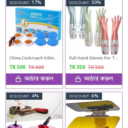
17%
30%
DISCOUNT:
DISCOUNT:
China Cockroach Killing Catch
Full Hand Gloves For The Kitchen
TK
500
TK
600
TK
350
TK
500
অর্ডার করুন
অর্ডার করুন
4%
6%
DISCOUNT:
DISCOUNT: