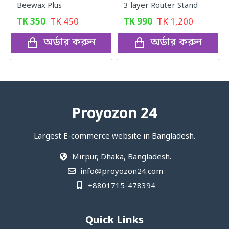
Beewax Plus
3 layer Router Stand
TK
350
TK
450
TK
990
TK
1,200
অর্ডার করুন
অর্ডার করুন
Proyozon 24
Largest E-commerce website in Bangladesh.
Mirpur, Dhaka, Bangladesh.
info@proyozon24.com
+8801715-478394
Quick Links