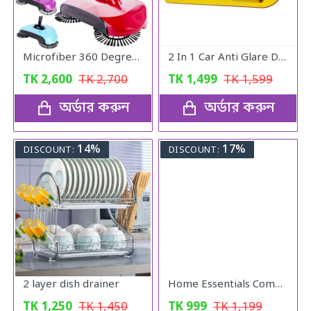
Microfiber 360 Degree Regular Rotary/Spin Mop Floor Cleaning Mop
2 In 1 Car Anti Glare Day And Night Sun visor Mirrors
TK
2,600
TK
2,700
TK
1,499
TK
1,599
অর্ডার করুন
অর্ডার করুন
14%
17%
DISCOUNT:
DISCOUNT:
2 layer dish drainer
Home Essentials Combo Pack
TK
1,250
TK
1,450
TK
999
TK
1,199