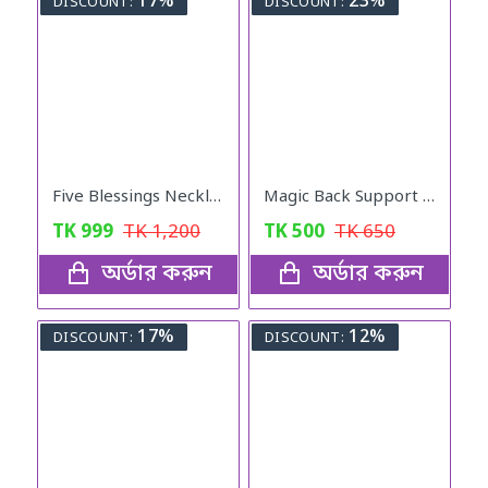
17%
23%
DISCOUNT:
DISCOUNT:
Five Blessings Necklace Woman Love Transfer Gold - Plated Moisture Light Luxury Jewellery Necklace
Magic Back Support Five Minutes ADay
TK
999
TK
1,200
TK
500
TK
650
অর্ডার করুন
অর্ডার করুন
17%
12%
DISCOUNT:
DISCOUNT: