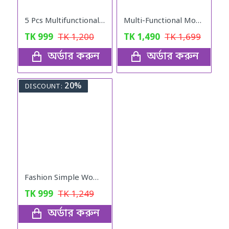
5 Pcs Multifunctional Stainless Steel Protect Fresh Box With Lid
Multi-Functional Movable Adjustable Base
TK
999
TK
1,200
TK
1,490
TK
1,699
অর্ডার করুন
অর্ডার করুন
20%
DISCOUNT:
Fashion Simple Women Watches With Bracelet Set Quartz Wristwatch Shiny Stone Red Colour
TK
999
TK
1,249
অর্ডার করুন