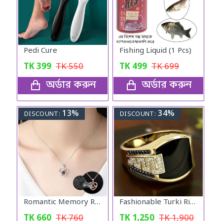
Pedi Cure
Fishing Liquid (1 Pcs)
TK
399
TK
550
TK
499
TK
699
অর্ডার করুন
অর্ডার করুন
13%
34%
DISCOUNT:
DISCOUNT:
Romantic Memory Rose Heart Projection 100 Language I Love You Necklace for Lover Couples- Rose Gold
Fashionable Turki Ring
TK
660
TK
760
TK
1,250
TK
1,900