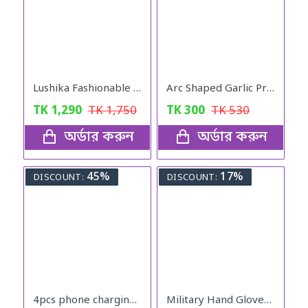
Lushika Fashionable Watch Quartz Small Watch With Full Nekless Set
Arc Shaped Garlic Press Crusher With Comfortable Grip
TK
1,290
TK
1,750
TK
300
TK
530
অর্ডার করুন
অর্ডার করুন
45%
17%
DISCOUNT:
DISCOUNT:
4pcs phone charging bracket wall mounted holder
Military Hand Gloves Full Black