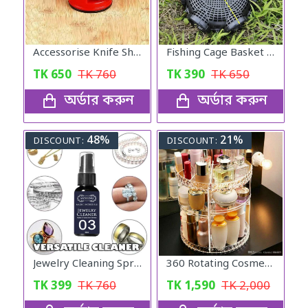
Accessorise Knife Sharper
Fishing Cage Basket Plastic (6 Hole)
TK
650
TK
760
TK
390
TK
650
অর্ডার করুন
অর্ডার করুন
48%
21%
DISCOUNT:
DISCOUNT:
Jewelry Cleaning Spray
360 Rotating Cosmetic Organizer
TK
399
TK
760
TK
1,590
TK
2,000