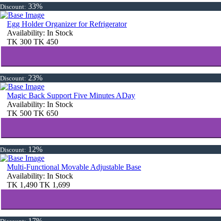
33%
Discount:
Egg Holder Organizer for Refrigerator
Availability:
In Stock
TK
300
TK
450
23%
Discount:
Magic Back Support Five Minutes ADay
Availability:
In Stock
TK
500
TK
650
12%
Discount:
Multi-Functional Movable Adjustable Base
Availability:
In Stock
TK
1,490
TK
1,699
17%