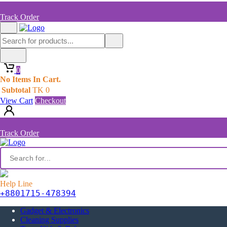
Track Order
0
No Items In Cart.
Subtotal
TK
0
View Cart
Checkout
Track Order
Help Line
+8801715-478394
Gadget & Electronics
Cleaning Supplies