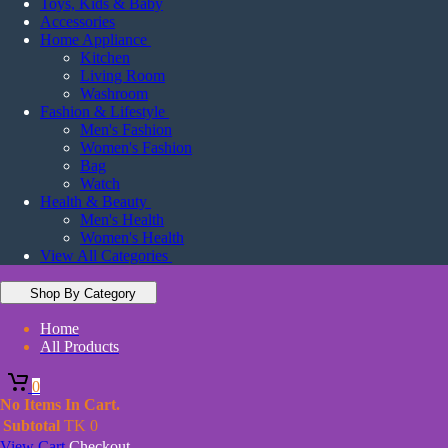
Toys, Kids & Baby
Accessories
Home Appliance
Kitchen
Living Room
Washroom
Fashion & Lifestyle
Men's Fashion
Women's Fashion
Bag
Watch
Health & Beauty
Men's Health
Women's Health
View All Categories
Shop By Category
Home
All Products
0
No Items In Cart.
Subtotal
TK
0
View Cart
Checkout