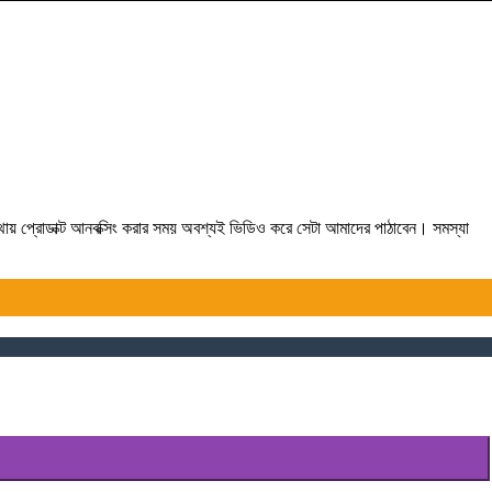
যথায় প্রোডাক্ট আনবক্সিং করার সময় অবশ্যই ভিডিও করে সেটা আমাদের পাঠাবেন। সমস্যা