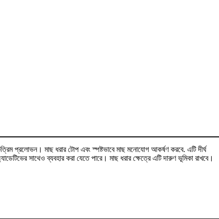
রিম প্রলোভন। মাছ ধরার টোপ এবং স্পষ্টভাবে মাছ মনোযোগ আকর্ষণ করবে. এটি দীর্ঘ
যাডেটিভের সাথেও ব্যবহার করা যেতে পারে। মাছ ধরার ক্ষেত্রে এটি দারুণ ভূমিকা রাখবে।