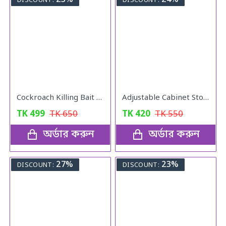
23%
24%
DISCOUNT:
DISCOUNT:
Cockroach Killing Bait Powder (5 pcs)
Adjustable Cabinet Storage Divider (6pcs)
TK
499
TK
650
TK
420
TK
550
অর্ডার করুন
অর্ডার করুন
27%
23%
DISCOUNT:
DISCOUNT: