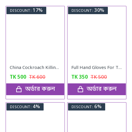
17%
30%
DISCOUNT:
DISCOUNT:
China Cockroach Killing Catch
Full Hand Gloves For The Kitchen
TK
500
TK
600
TK
350
TK
500
অর্ডার করুন
অর্ডার করুন
4%
6%
DISCOUNT:
DISCOUNT: