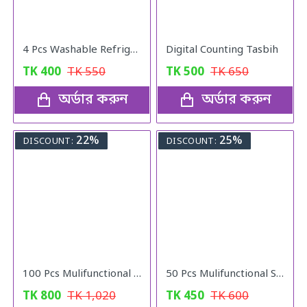
4 Pcs Washable Refrigerator Mats
Digital Counting Tasbih
TK
400
TK
550
TK
500
TK
650
অর্ডার করুন
অর্ডার করুন
22%
25%
DISCOUNT:
DISCOUNT:
100 Pcs Mulifunctional Sunshade Net Fixing Clip
50 Pcs Mulifunctional Sunshade Net Fixing Clip
TK
800
TK
1,020
TK
450
TK
600