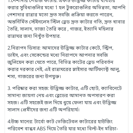
1.পেশাদার পেঁয়াজ কাটার: একটি উদ্ভিজ্জ কাটার ব্যবহার
করার সুবিধাগুলির মধ্যে 1 হল টুকরোগুলির অভিন্নতা, আপনি
পেশাদার রান্নার মতো দ্রুত সবজি প্রক্রিয়া করতে পারেন,
অন্তর্নির্মিত স্টেইনলেস স্টিল ব্লেড দ্রুত কাটার গতি, দ্রুত খাবার
তৈরি, সালাদ, ভাজা তৈরি করে , গাজর, ইত্যাদি মহিলার
রান্নাঘর জন্য নিখুঁত উপহার.
2.নিরাপদ ডিসার: আমাদের উদ্ভিজ্জ কাটার কেটে, স্ট্রিপ,
ডাইস, এবং সেকেন্ডের মধ্যে নিরাপদে আপনার সবজি
জুলিয়েন করা যেতে পারে, বিভিন্ন কাটের ব্লেড পরিবর্তন
করার দরকার নেই, এই রান্নাঘরের স্লাইসার আর্টিফ্যাক্ট আলু,
শসা, গাজরের জন্য উপযুক্ত।
3.
পরিষ্কার করা সহজ: উদ্ভিজ্জ কাটার, এটি ছোট, ক্যাবিনেটে
সামান্য জায়গা নেয় এবং ব্লেডের আমানত অপসারণ করা
সহজ। এটি সহজেই জল দিয়ে ধুয়ে ফেলা যায় এবং উদ্ভিজ্জ
সালাদ প্রেমীদের জন্য এটি অপরিহার্য।
4.উচ্চ মানের: টার্বো কাট ভেজিটেবল কাটারের হাউজিং
পরিবেশ বান্ধব ABS দিয়ে তৈরি যার মধ্যে বিল্ট-ইন মরিচা-