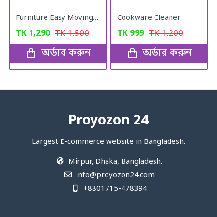
Furniture Easy Moving Tool Set, Heavy Furniture Moving & Lifting System
Cookware Cleaner
TK
1,290
TK
1,500
TK
999
TK
1,200
অর্ডার করুন
অর্ডার করুন
Proyozon 24
Largest E-commerce website in Bangladesh.
Mirpur, Dhaka, Bangladesh.
info@proyozon24.com
+8801715-478394