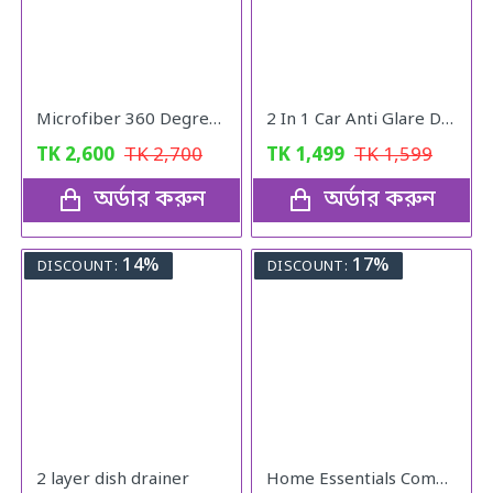
Microfiber 360 Degree Regular Rotary/Spin Mop Floor Cleaning Mop
2 In 1 Car Anti Glare Day And Night Sun visor Mirrors
TK
2,600
TK
2,700
TK
1,499
TK
1,599
অর্ডার করুন
অর্ডার করুন
14%
17%
DISCOUNT:
DISCOUNT:
2 layer dish drainer
Home Essentials Combo Pack