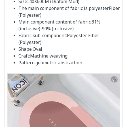
Size: 40X60CM
(Diatom Mud)
The main component of fabric is polyester
Fiber
(Polyester)
Main component content of fabric:
81%
(inclusive)-90% (inclusive)
Fabric sub-component:
Polyester Fiber
(Polyester)
Shape:
Oval
Craft:
Machine weaving
Pattern:
geometric abstraction