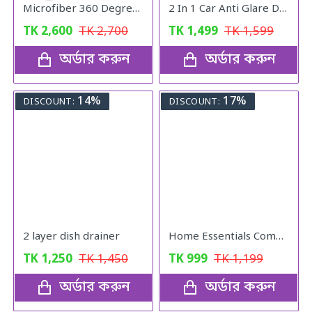
Microfiber 360 Degree Regular Rotary/Spin Mop Floor Cleaning Mop
2 In 1 Car Anti Glare Day And Night Sun visor Mirrors
TK
2,600
TK
2,700
TK
1,499
TK
1,599
অর্ডার করুন
অর্ডার করুন
14%
17%
DISCOUNT:
DISCOUNT:
2 layer dish drainer
Home Essentials Combo Pack
TK
1,250
TK
1,450
TK
999
TK
1,199
অর্ডার করুন
অর্ডার করুন