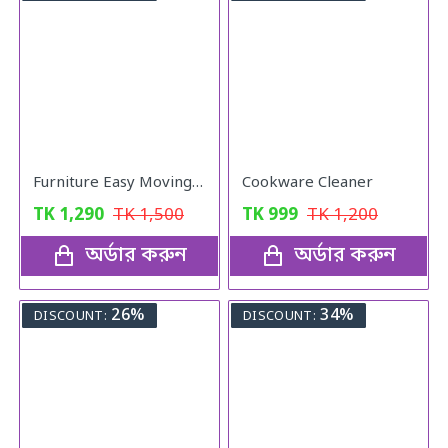
Furniture Easy Moving Tool Set, Heavy Furniture Moving & Lifting System
Cookware Cleaner
TK
1,290
TK
1,500
TK
999
TK
1,200
অর্ডার করুন
অর্ডার করুন
26%
34%
DISCOUNT:
DISCOUNT: