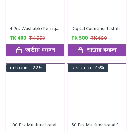
4 Pcs Washable Refrigerator Mats
Digital Counting Tasbih
TK
400
TK
550
TK
500
TK
650
অর্ডার করুন
অর্ডার করুন
22%
25%
DISCOUNT:
DISCOUNT:
100 Pcs Mulifunctional Sunshade Net Fixing Clip
50 Pcs Mulifunctional Sunshade Net Fixing Clip