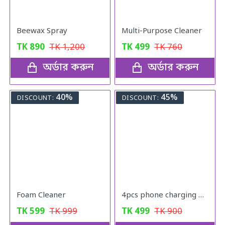
Beewax Spray
Multi-Purpose Cleaner
TK
890
TK
1,200
TK
499
TK
760
অর্ডার করুন
অর্ডার করুন
40%
45%
DISCOUNT:
DISCOUNT:
Foam Cleaner
4pcs phone charging bracket wall mounted holder
TK
599
TK
999
TK
499
TK
900