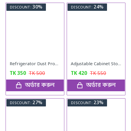
30%
24%
DISCOUNT:
DISCOUNT:
Refrigerator Dust Proof Cover
Adjustable Cabinet Storage Divider (6pcs)
TK
350
TK
500
TK
420
TK
550
অর্ডার করুন
অর্ডার করুন
27%
23%
DISCOUNT:
DISCOUNT: