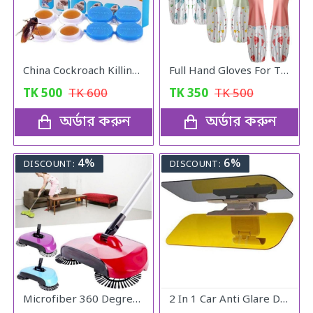
China Cockroach Killing Catch
Full Hand Gloves For The Kitchen
TK
500
TK
600
TK
350
TK
500
অর্ডার করুন
অর্ডার করুন
4%
6%
DISCOUNT:
DISCOUNT:
Microfiber 360 Degree Regular Rotary/Spin Mop Floor Cleaning Mop
2 In 1 Car Anti Glare Day And Night Sun visor Mirrors