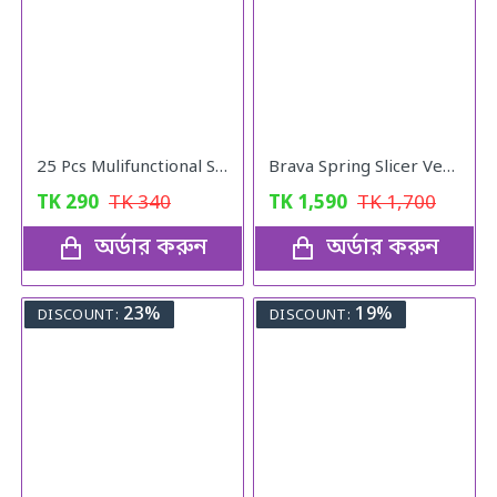
25 Pcs Mulifunctional Sunshade "Net Fixing Clip"
Brava Spring Slicer Vegetables Fruits Cutter
TK
290
TK
340
TK
1,590
TK
1,700
অর্ডার করুন
অর্ডার করুন
23%
19%
DISCOUNT:
DISCOUNT: