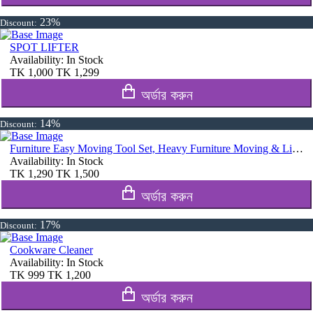
23%
Discount:
SPOT LIFTER
Availability:
In Stock
TK
1,000
TK
1,299
অর্ডার করুন
14%
Discount:
Furniture Easy Moving Tool Set, Heavy Furniture Moving & Lifting System
Availability:
In Stock
TK
1,290
TK
1,500
অর্ডার করুন
17%
Discount:
Cookware Cleaner
Availability:
In Stock
TK
999
TK
1,200
অর্ডার করুন