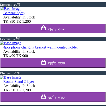
26%
Discount:
Beewax Spray
Availability:
In Stock
TK
890
TK
1,200
অর্ডার করুন
45%
Discount:
4pcs phone charging bracket wall mounted holder
Availability:
In Stock
TK
499
TK
900
অর্ডার করুন
29%
Discount:
Router Stand 2 layer
Availability:
In Stock
TK
850
TK
1,200
অর্ডার করুন