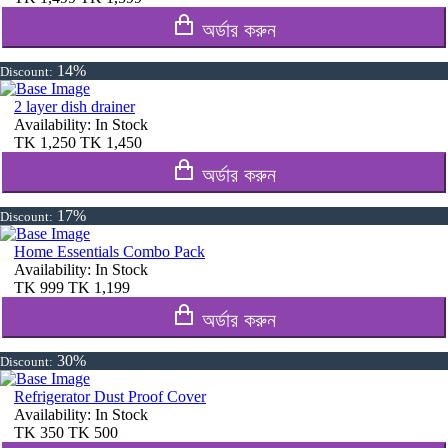
অর্ডার করুন
14%
Discount:
2 layer dish drainer
Availability:
In Stock
TK
1,250
TK
1,450
অর্ডার করুন
17%
Discount:
Home Essentials Combo Pack
Availability:
In Stock
TK
999
TK
1,199
অর্ডার করুন
30%
Discount:
Refrigerator Dust Proof Cover
Availability:
In Stock
TK
350
TK
500