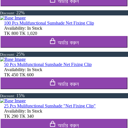
অর্ডার করুন
22%
Discount:
100 Pcs Mulifunctional Sunshade Net Fixing Clip
Availability:
In Stock
TK
800
TK
1,020
অর্ডার করুন
25%
Discount:
50 Pcs Mulifunctional Sunshade Net Fixing Clip
Availability:
In Stock
TK
450
TK
600
অর্ডার করুন
15%
Discount:
25 Pcs Mulifunctional Sunshade "Net Fixing Clip"
Availability:
In Stock
TK
290
TK
340
অর্ডার করুন