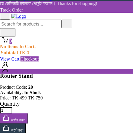
Women's Health
 ডেলিভারি ম্যানকে পেমেন্ট করবেন। Thanks for shopping!
View All Categories
Track Order
Shop By Category
Home
Home
All Products
Products
0
Router Stand
0
No Items In Cart.
No Items In Cart.
Subtotal
TK
0
Subtotal
TK
0
View Cart
Checkout
View Cart
Checkout
Router Stand
Product Code:
20
Availability:
In Stock
Price:
TK
499
TK
750
Quantity
অর্ডার করুন
কার্টে রাখুন