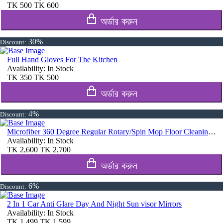
TK
500
TK
600
অর্ডার করুন
30%
Discount:
Full Hand Gloves For The Kitchen
Availability:
In Stock
TK
350
TK
500
অর্ডার করুন
4%
Discount:
Microfiber 360 Degree Regular Rotary/Spin Mop Floor Cleaning Mop
Availability:
In Stock
TK
2,600
TK
2,700
অর্ডার করুন
6%
Discount:
2 In 1 Car Anti Glare Day And Night Sun visor Mirrors
Availability:
In Stock
TK
1,499
TK
1,599