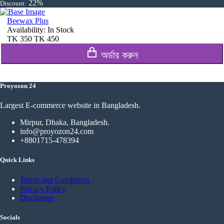
22%
Discount:
Beewax Plus
Availability:
In Stock
TK
350
TK
450
অর্ডার করুন
Proyozon 24
Largest E-commerce website in Bangladesh.
Mirpur, Dhaka, Bangladesh.
info@proyozon24.com
+8801715-478394
Quick Links
Terms and Conditions
Privacy Policy
Disclaimer
Socials