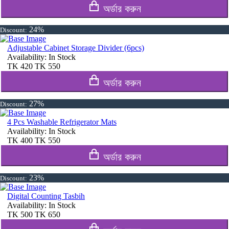
অর্ডার করুন
24%
Discount:
Adjustable Cabinet Storage Divider (6pcs)
Availability:
In Stock
TK
420
TK
550
অর্ডার করুন
27%
Discount:
4 Pcs Washable Refrigerator Mats
Availability:
In Stock
TK
400
TK
550
অর্ডার করুন
23%
Discount:
Digital Counting Tasbih
Availability:
In Stock
TK
500
TK
650