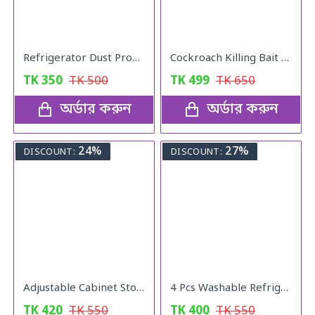
Refrigerator Dust Proof Cover
Cockroach Killing Bait Powder (5 pcs)
TK
350
TK
500
TK
499
TK
650
অর্ডার করুন
অর্ডার করুন
24%
27%
DISCOUNT:
DISCOUNT:
Adjustable Cabinet Storage Divider (6pcs)
4 Pcs Washable Refrigerator Mats
TK
420
TK
550
TK
400
TK
550