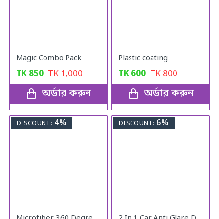
Magic Combo Pack
Plastic coating
TK
850
TK
1,000
TK
600
TK
800
অর্ডার করুন
অর্ডার করুন
4%
6%
DISCOUNT:
DISCOUNT:
Microfiber 360 Degree Regular Rotary/Spin Mop Floor Cleaning Mop
2 In 1 Car Anti Glare Day And Night Sun visor Mirrors