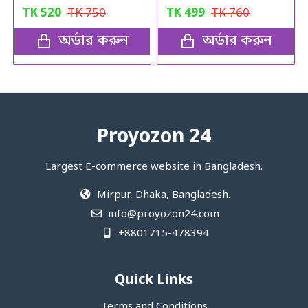
TK
520
TK
750
TK
499
TK
760
অর্ডার করুন
অর্ডার করুন
Proyozon 24
Largest E-commerce website in Bangladesh.
Mirpur, Dhaka, Bangladesh.
info@proyozon24.com
+8801715-478394
Quick Links
Terms and Conditions