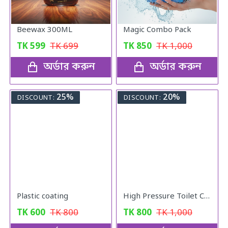
Beewax 300ML
Magic Combo Pack
TK
599
TK
699
TK
850
TK
1,000
অর্ডার করুন
অর্ডার করুন
25%
20%
DISCOUNT:
DISCOUNT:
Plastic coating
High Pressure Toilet Cleaning PUMP
TK
600
TK
800
TK
800
TK
1,000