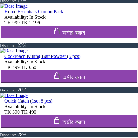
17%
Discount:
Home Essentials Combo Pack
Availability:
In Stock
TK
999
TK
1,199
অর্ডার করুন
23%
Discount:
Cockroach Killing Bait Powder (5 pcs)
Availability:
In Stock
TK
499
TK
650
অর্ডার করুন
20%
Discount:
Quick Catch (1set 8 pcs)
Availability:
In Stock
TK
390
TK
490
অর্ডার করুন
28%
Discount: