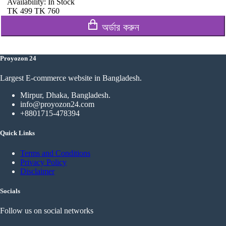
Availability:
In Stock
TK
499
TK
760
অর্ডার করুন
Proyozon 24
Largest E-commerce website in Bangladesh.
Mirpur, Dhaka, Bangladesh.
info@proyozon24.com
+8801715-478394
Quick Links
Terms and Conditions
Privacy Policy
Disclaimer
Socials
Follow us on social networks