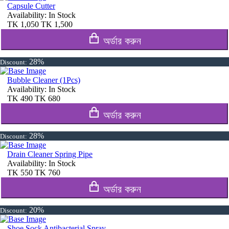
Capsule Cutter
Availability:
In Stock
TK
1,050
TK
1,500
অর্ডার করুন
28%
Discount:
Bubble Cleaner (1Pcs)
Availability:
In Stock
TK
490
TK
680
অর্ডার করুন
28%
Discount:
Drain Cleaner Spring Pipe
Availability:
In Stock
TK
550
TK
760
অর্ডার করুন
20%
Discount:
Shoe Sock Antibacterial Spray