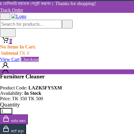
Women's Health
েলিভারি ম্যানকে পেমেন্ট করবেন। Thanks for shopping!
View All Categories
Track Order
Shop By Category
Home
Home
All Products
Products
0
Furniture Cleaner
0
No Items In Cart.
No Items In Cart.
Subtotal
TK
0
Subtotal
TK
0
View Cart
Checkout
View Cart
Checkout
Furniture Cleaner
Product Code:
LAZK5FYSXM
Availability:
In Stock
Price:
TK
350
TK
500
Quantity
অর্ডার করুন
কার্টে রাখুন