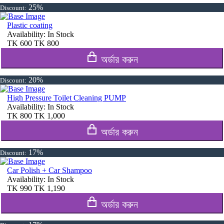
25%
Discount:
Plastic coating
Availability:
In Stock
TK
600
TK
800
অর্ডার করুন
20%
Discount:
High Pressure Toilet Cleaning PUMP
Availability:
In Stock
TK
800
TK
1,000
অর্ডার করুন
17%
Discount:
Car Polish + Car Shampoo
Availability:
In Stock
TK
990
TK
1,190
অর্ডার করুন