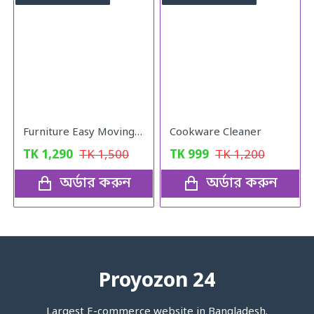
Furniture Easy Moving Tool Set, Heavy Furniture Moving & Lifting System
Cookware Cleaner
TK
1,290
TK
1,500
TK
999
TK
1,200
অর্ডার করুন
অর্ডার করুন
Proyozon 24
Largest E-commerce website in Bangladesh.