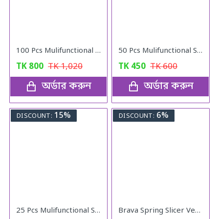
100 Pcs Mulifunctional Sunshade Net Fixing Clip
50 Pcs Mulifunctional Sunshade Net Fixing Clip
TK
800
TK
1,020
TK
450
TK
600
অর্ডার করুন
অর্ডার করুন
15%
6%
DISCOUNT:
DISCOUNT:
25 Pcs Mulifunctional Sunshade "Net Fixing Clip"
Brava Spring Slicer Vegetables Fruits Cutter