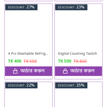
27%
23%
DISCOUNT:
DISCOUNT:
4 Pcs Washable Refrigerator Mats
Digital Counting Tasbih
TK
400
TK
550
TK
500
TK
650
অর্ডার করুন
অর্ডার করুন
22%
25%
DISCOUNT:
DISCOUNT: