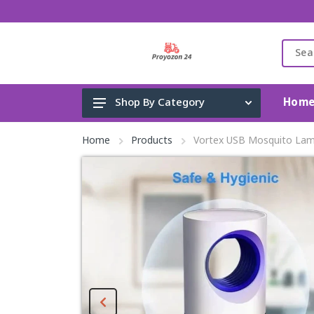
Hom
Shop By Category
Gadget & Electronics
Home
Products
Vortex USB Mosquito Lamp 
Cleaning Supplies
Toys, Kids & Baby
Accessories
Home Appliance
Fashion & Lifestyle
Health & Beauty
View All Categories