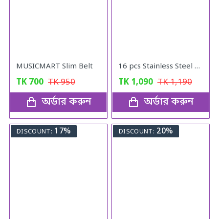
MUSICMART Slim Belt
16 pcs Stainless Steel Nail Cutter Clipper Tool Box Set For Personal Care Manicure Set
TK
700
TK
950
TK
1,090
TK
1,190
অর্ডার করুন
অর্ডার করুন
17%
20%
DISCOUNT:
DISCOUNT: