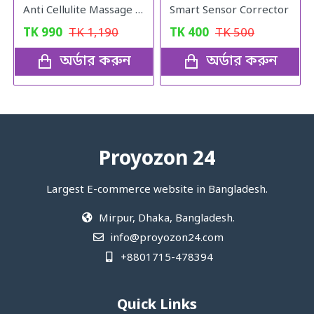
Anti Cellulite Massage Oil
Smart Sensor Corrector
TK
990
TK
1,190
TK
400
TK
500
অর্ডার করুন
অর্ডার করুন
Proyozon 24
Largest E-commerce website in Bangladesh.
Mirpur, Dhaka, Bangladesh.
info@proyozon24.com
+8801715-478394
Quick Links