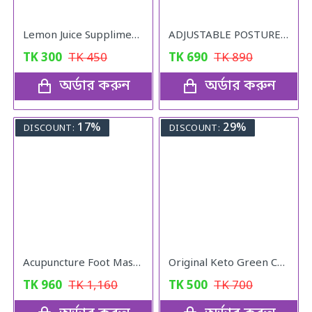
Lemon Juice Suppliment Weight Loss Lemon Juice 120g
ADJUSTABLE POSTURE Back Support Belt (UNISEX)
TK
300
TK
450
TK
690
TK
890
অর্ডার করুন
অর্ডার করুন
17%
29%
DISCOUNT:
DISCOUNT:
Acupuncture Foot Massager
Original Keto Green Coffee weight loss
TK
960
TK
1,160
TK
500
TK
700