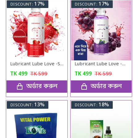
17%
17%
DISCOUNT:
DISCOUNT:
Lubricant Lube Love -Stroberry Gel
Lubricant Lube Love -Blueberry Gel
TK
499
TK
599
TK
499
TK
599
অর্ডার করুন
অর্ডার করুন
13%
18%
DISCOUNT:
DISCOUNT: