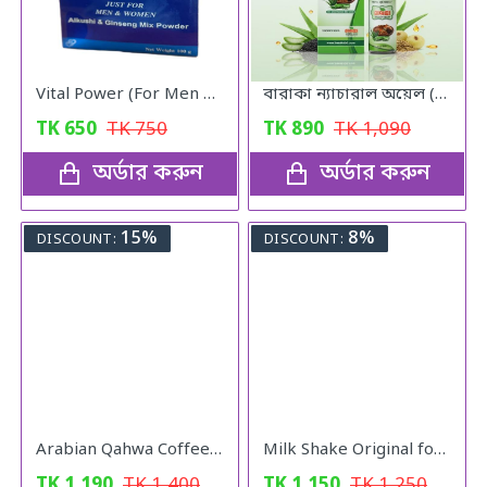
Vital Power (For Men & Woman)
বারাকা ন্যাচারাল অয়েল (Baraka Natural oil) – 120 মিলি
TK
650
TK
750
TK
890
TK
1,090
অর্ডার করুন
অর্ডার করুন
15%
8%
DISCOUNT:
DISCOUNT:
Arabian Qahwa Coffee – অরিজিনাল আরবীয় কফি
Milk Shake Original for Healthy Weight
TK
1,190
TK
1,400
TK
1,150
TK
1,250