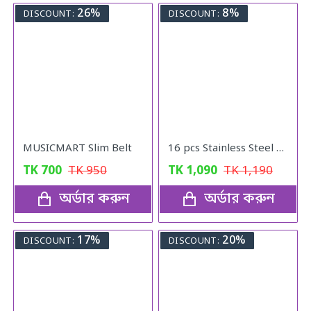
26%
8%
DISCOUNT:
DISCOUNT:
MUSICMART Slim Belt
16 pcs Stainless Steel Nail Cutter Clipper Tool Box Set For Personal Care Manicure Set
TK
700
TK
950
TK
1,090
TK
1,190
অর্ডার করুন
অর্ডার করুন
17%
20%
DISCOUNT:
DISCOUNT: