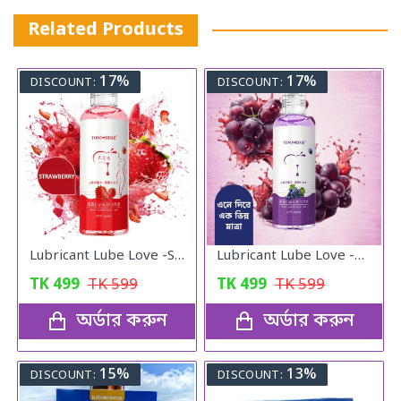
Related Products
17%
17%
DISCOUNT:
DISCOUNT:
Lubricant Lube Love -Stroberry Gel
Lubricant Lube Love -Blueberry Gel
TK
499
TK
599
TK
499
TK
599
অর্ডার করুন
অর্ডার করুন
15%
13%
DISCOUNT:
DISCOUNT: