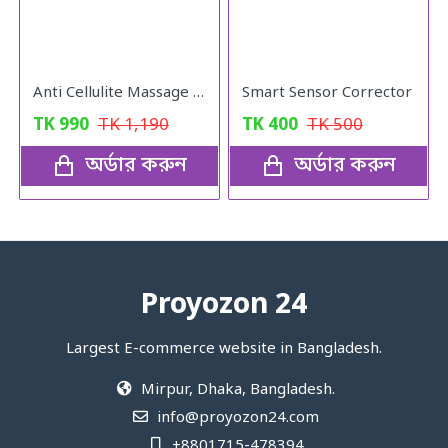
Anti Cellulite Massage Oil
Smart Sensor Corrector
TK
990
TK
1,190
TK
400
TK
500
অর্ডার করুন
অর্ডার করুন
Proyozon 24
Largest E-commerce website in Bangladesh.
Mirpur, Dhaka, Bangladesh.
info@proyozon24.com
+8801715-478394