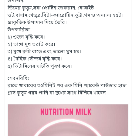
উপাদান:
ডিমের কুসুম,সয়া প্রোটিন,জাফরান, হোয়াইট
ওট,বাদাম,খেজুর,বিটা-ক্যারোটিন,ভুট্টা,গম ও অন্যান্য ২৫টা
প্রাকৃতিক উপাদান দিয়ে তৈরি।
উপকারিতা:
১) ওজন বৃদ্ধি করে।
২) ভাঙ্গা মুখ ভরাট করে।
৩) মুখে রুচি বাড়ে এবং ভালো ঘুম হয়।
৪) দৈহিক সৌন্দর্য বৃদ্ধি করে।
৫) ভিটামিনের ঘাটতি পূরণ করে।
সেবনবিধিঃ
রাতে খাবারের ৩০মিনিট পর এক মিনি প্যাকেট পাউডার হাফ
গ্লাস কুসুম গরম পানি বা দুধের সাথে মিশিয়ে খাবেন