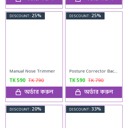
25%
25%
DISCOUNT:
DISCOUNT:
Manual Nose Trimmer
Posture Corrector Back Adjustable Posture
TK
590
TK
790
TK
590
TK
790
অর্ডার করুন
অর্ডার করুন
20%
33%
DISCOUNT:
DISCOUNT: