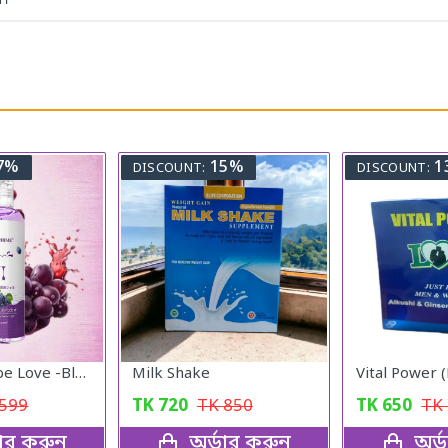
ে।
7%
15%
1
DISCOUNT:
DISCOUNT:
Lubricant Lube Love -Blueberry Gel
Milk Shake
599
TK
720
TK
850
TK
650
TK
ডার করুন
অর্ডার করুন
অর্