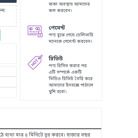
থাকা অবস্থায় আমাদের
ুন:
কল করবেন।
পেমেন্ট
পণ্য বুঝে পেয়ে ডেলিভারি
ম্যানকে পেমেন্ট করবেন।
রিভিউ
পণ্য রিসিভ করার পর
এটি সম্পর্কে একটি
ভিডিও রিভিউ তৈরি করে
আমাদের ইনবক্সে পাঠালে
খুশি হবো।
িঠে ব্যথা মাত্র ৫ মিনিটে দূর করবে। হাজার বছর