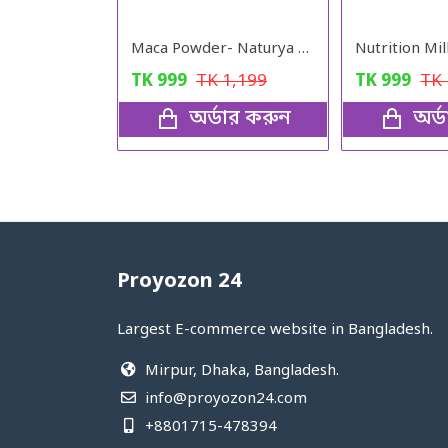
Maca Powder- Naturya Organic
TK
999
TK
1,199
TK
999
TK
অর্ডার করুন
অর্
Proyozon 24
Largest E-commerce website in Bangladesh.
Mirpur, Dhaka, Bangladesh.
info@proyozon24.com
+8801715-478394