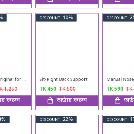
%
10%
2
DISCOUNT:
DISCOUNT:
Milk Shake Original for Healthy Weight
Sit-Right Back Support
Manual Nos
TK
1,250
TK
450
TK
500
TK
590
TK
ডার করুন
অর্ডার করুন
অর্
3%
22%
1
DISCOUNT:
DISCOUNT: