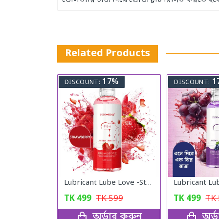
ডেলিভারি চার্জ দিয়ে প্রোডাক্টটি রিসিভ করতে হব
Related Products
17%
1
DISCOUNT:
DISCOUNT:
Lubricant Lube Love -Stroberry Gel
TK
499
TK
599
TK
499
TK
অর্ডার করুন
অর্