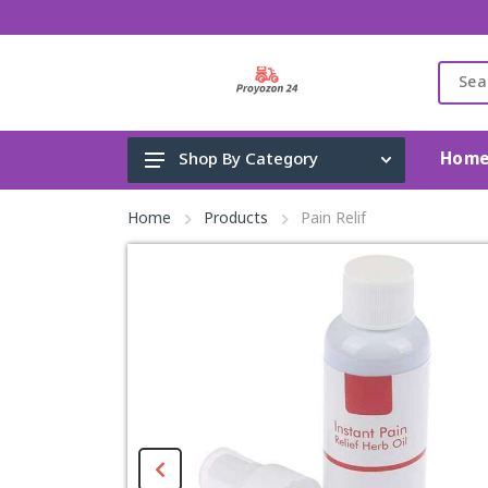
Hom
Shop By Category
Gadget & Electronics
Home
Products
Pain Relif
Cleaning Supplies
Toys, Kids & Baby
Accessories
Home Appliance
Fashion & Lifestyle
Health & Beauty
View All Categories