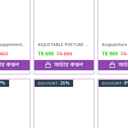
Lemon Juice Suppliment Weight Loss Lemon Juice 120g
ADJUSTABLE POSTURE Back Support Belt (UNISEX)
450
TK
690
TK
890
TK
960
TK
ডার করুন
অর্ডার করুন
অর্
7%
26%
8
DISCOUNT:
DISCOUNT: