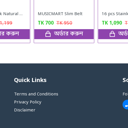
Nutrition Milk Natural Weight Gain Formula
MUSICMART Slim Belt
1,199
TK
700
TK
950
TK
1,090
ডার করুন
অর্ডার করুন
অর্
Quick Links
S
Terms and Conditions
Fo
Privacy Policy
Disclaimer