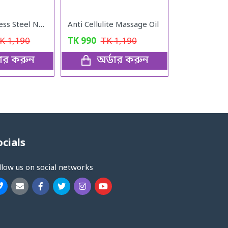
16 pcs Stainless Steel Nail Cutter Clipper Tool Box Set For Personal Care Manicure Set
Anti Cellulite Massage Oil
TK
1,190
TK
990
TK
1,190
ডার করুন
অর্ডার করুন
ocials
llow us on social networks