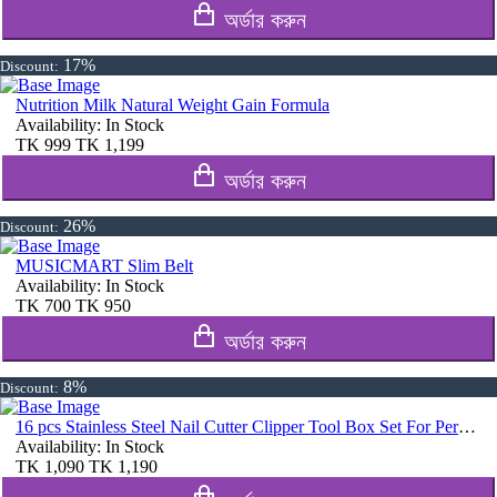
অর্ডার করুন
17%
Discount:
Nutrition Milk Natural Weight Gain Formula
Availability:
In Stock
TK
999
TK
1,199
অর্ডার করুন
26%
Discount:
MUSICMART Slim Belt
Availability:
In Stock
TK
700
TK
950
অর্ডার করুন
8%
Discount:
16 pcs Stainless Steel Nail Cutter Clipper Tool Box Set For Personal Care Manicure Set
Availability:
In Stock
TK
1,090
TK
1,190