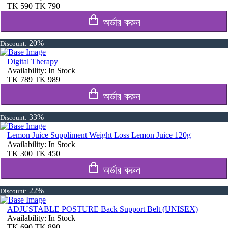
TK
590
TK
790
অর্ডার করুন
20%
Discount:
Digital Therapy
Availability:
In Stock
TK
789
TK
989
অর্ডার করুন
33%
Discount:
Lemon Juice Suppliment Weight Loss Lemon Juice 120g
Availability:
In Stock
TK
300
TK
450
অর্ডার করুন
22%
Discount:
ADJUSTABLE POSTURE Back Support Belt (UNISEX)
Availability:
In Stock
TK
690
TK
890