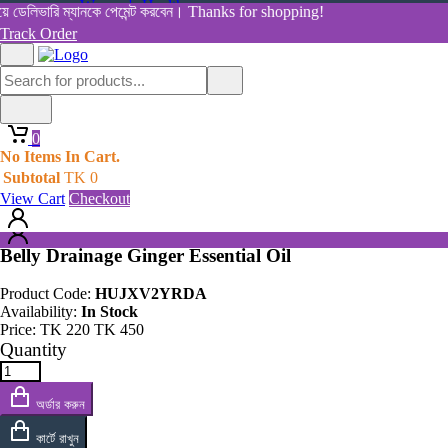
Women's Health
ডেলিভারি ম্যানকে পেমেন্ট করবেন। Thanks for shopping!
View All Categories
Track Order
Shop By Category
Home
Home
All Products
Products
0
Belly Drainage Ginger Essential Oil
0
No Items In Cart.
No Items In Cart.
Subtotal
TK
0
Subtotal
TK
0
View Cart
Checkout
View Cart
Checkout
Belly Drainage Ginger Essential Oil
Product Code:
HUJXV2YRDA
Availability:
In Stock
Price:
TK
220
TK
450
Quantity
অর্ডার করুন
কার্টে রাখুন