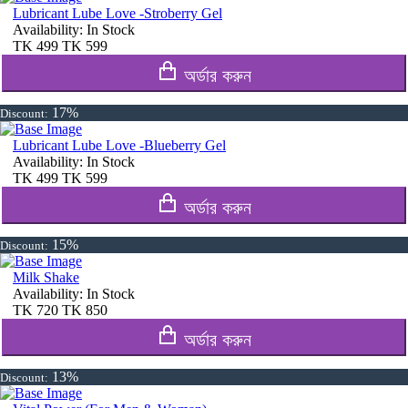
Lubricant Lube Love -Stroberry Gel
Availability:
In Stock
TK
499
TK
599
অর্ডার করুন
17%
Discount:
Lubricant Lube Love -Blueberry Gel
Availability:
In Stock
TK
499
TK
599
অর্ডার করুন
15%
Discount:
Milk Shake
Availability:
In Stock
TK
720
TK
850
অর্ডার করুন
13%
Discount: