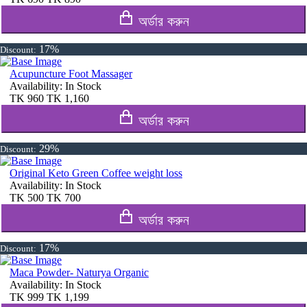
অর্ডার করুন
17%
Discount:
Acupuncture Foot Massager
Availability:
In Stock
TK
960
TK
1,160
অর্ডার করুন
29%
Discount:
Original Keto Green Coffee weight loss
Availability:
In Stock
TK
500
TK
700
অর্ডার করুন
17%
Discount:
Maca Powder- Naturya Organic
Availability:
In Stock
TK
999
TK
1,199