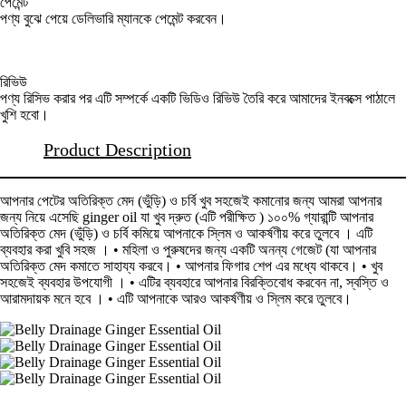
পেমেন্ট
পণ্য বুঝে পেয়ে ডেলিভারি ম্যানকে পেমেন্ট করবেন।
রিভিউ
পণ্য রিসিভ করার পর এটি সম্পর্কে একটি ভিডিও রিভিউ তৈরি করে আমাদের ইনবক্সে পাঠালে
খুশি হবো।
Product Description
আপনার পেটের অতিরিক্ত মেদ (ভুঁড়ি) ও চর্বি খুব সহজেই কমানোর জন্য আমরা আপনার
জন্য নিয়ে এসেছি ginger oil যা খুব দ্রুত (এটি পরীক্ষিত ) ১০০% গ্যারান্টি আপনার
অতিরিক্ত মেদ (ভুঁড়ি) ও চর্বি কমিয়ে আপনাকে স্লিম ও আকর্ষণীয় করে তুলবে । এটি
ব্যবহার করা খুবি সহজ । • মহিলা ও পুরুষদের জন্য একটি অনন্য গেজেট (যা আপনার
অতিরিক্ত মেদ কমাতে সাহায্য করবে। • আপনার ফিগার শেপ এর মধ্যে থাকবে। • খুব
সহজেই ব্যবহার উপযোগী । • এটির ব্যবহারে আপনার বিরক্তিবোধ করবেন না, স্বস্তি ও
আরামদায়ক মনে হবে । • এটি আপনাকে আরও আকর্ষণীয় ও স্লিম করে তুলবে।