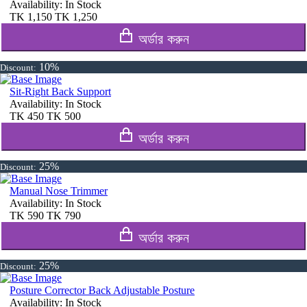
Availability:
In Stock
TK
1,150
TK
1,250
অর্ডার করুন
10%
Discount:
Sit-Right Back Support
Availability:
In Stock
TK
450
TK
500
অর্ডার করুন
25%
Discount:
Manual Nose Trimmer
Availability:
In Stock
TK
590
TK
790
অর্ডার করুন
25%
Discount:
Posture Corrector Back Adjustable Posture
Availability:
In Stock