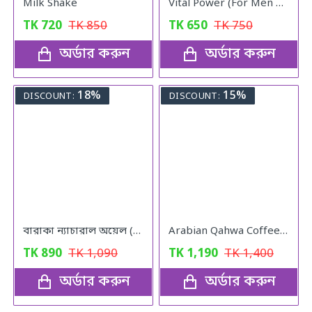
Milk Shake
Vital Power (For Men & Woman)
TK
720
TK
850
TK
650
TK
750
অর্ডার করুন
অর্ডার করুন
18%
15%
DISCOUNT:
DISCOUNT:
বারাকা ন্যাচারাল অয়েল (Baraka Natural oil) – 120 মিলি
Arabian Qahwa Coffee – অরিজিনাল আরবীয় কফি
TK
890
TK
1,090
TK
1,190
TK
1,400
অর্ডার করুন
অর্ডার করুন