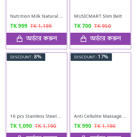
Nutrition Milk Natural Weight Gain Formula
MUSICMART Slim Belt
TK
999
TK
1,199
TK
700
TK
950
অর্ডার করুন
অর্ডার করুন
8%
17%
DISCOUNT:
DISCOUNT:
16 pcs Stainless Steel Nail Cutter Clipper Tool Box Set For Personal Care Manicure Set
Anti Cellulite Massage Oil
TK
1,090
TK
1,190
TK
990
TK
1,190