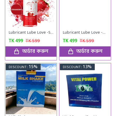
Lubricant Lube Love -Stroberry Gel
Lubricant Lube Love -Blueberry Gel
TK
499
TK
599
TK
499
TK
599
অর্ডার করুন
অর্ডার করুন
15%
13%
DISCOUNT:
DISCOUNT: