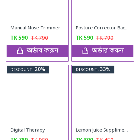
Manual Nose Trimmer
Posture Corrector Back Adjustable Posture
TK
590
TK
790
TK
590
TK
790
অর্ডার করুন
অর্ডার করুন
20%
33%
DISCOUNT:
DISCOUNT:
Digital Therapy
Lemon Juice Suppliment Weight Loss Lemon Juice 120g