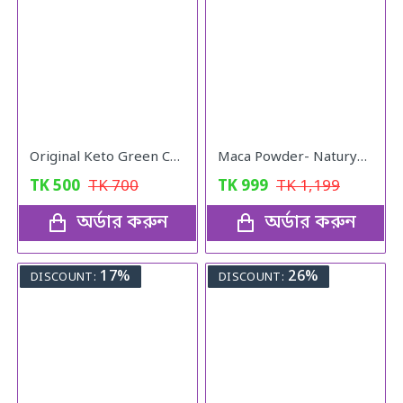
Original Keto Green Coffee weight loss
Maca Powder- Naturya Organic
TK
500
TK
700
TK
999
TK
1,199
অর্ডার করুন
অর্ডার করুন
17%
26%
DISCOUNT:
DISCOUNT: