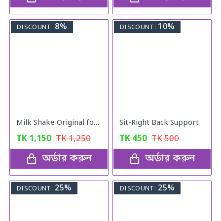
8%
10%
DISCOUNT:
DISCOUNT:
Milk Shake Original for Healthy Weight
Sit-Right Back Support
TK
1,150
TK
1,250
TK
450
TK
500
অর্ডার করুন
অর্ডার করুন
25%
25%
DISCOUNT:
DISCOUNT: