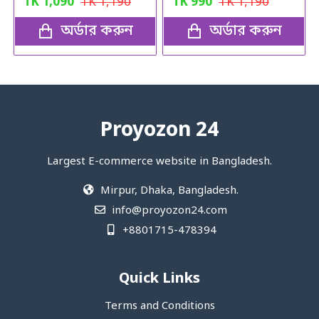
TK
1,090
TK
1,190
TK
990
TK
1,190
অর্ডার করুন
অর্ডার করুন
Proyozon 24
Largest E-commerce website in Bangladesh.
Mirpur, Dhaka, Bangladesh.
info@proyozon24.com
+8801715-478394
Quick Links
Terms and Conditions