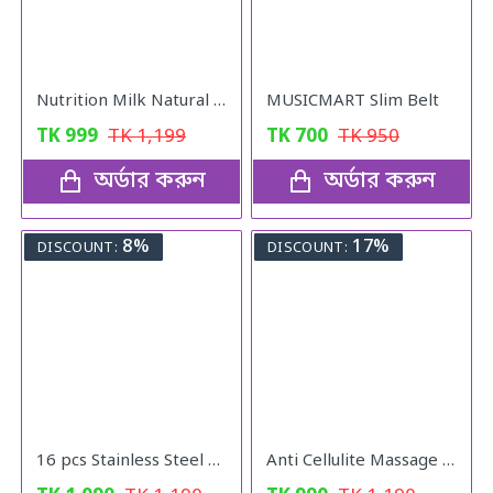
Nutrition Milk Natural Weight Gain Formula
MUSICMART Slim Belt
TK
999
TK
1,199
TK
700
TK
950
অর্ডার করুন
অর্ডার করুন
8%
17%
DISCOUNT:
DISCOUNT:
16 pcs Stainless Steel Nail Cutter Clipper Tool Box Set For Personal Care Manicure Set
Anti Cellulite Massage Oil