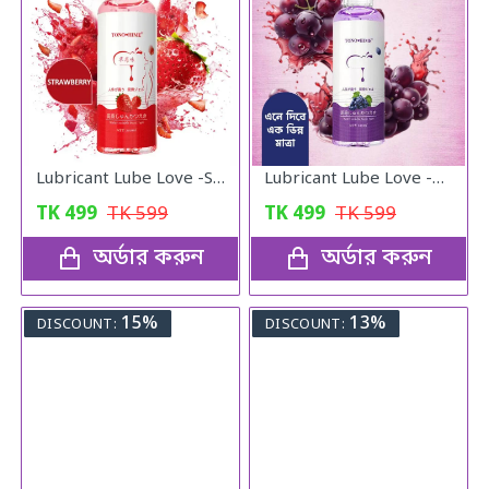
Lubricant Lube Love -Stroberry Gel
Lubricant Lube Love -Blueberry Gel
TK
499
TK
599
TK
499
TK
599
অর্ডার করুন
অর্ডার করুন
15%
13%
DISCOUNT:
DISCOUNT: