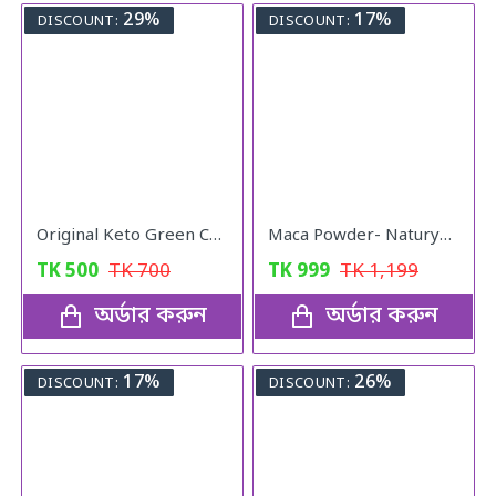
29%
17%
DISCOUNT:
DISCOUNT:
Original Keto Green Coffee weight loss
Maca Powder- Naturya Organic
TK
500
TK
700
TK
999
TK
1,199
অর্ডার করুন
অর্ডার করুন
17%
26%
DISCOUNT:
DISCOUNT: