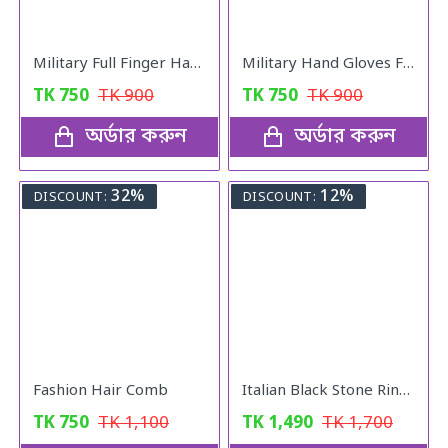
Military Full Finger Hand Gloves Olive
Military Hand Gloves Full Black
TK
750
TK
900
TK
750
TK
900
অর্ডার করুন
অর্ডার করুন
32%
12%
DISCOUNT:
DISCOUNT:
Fashion Hair Comb
Italian Black Stone Rings Mens Gold colour
TK
750
TK
1,100
TK
1,490
TK
1,700