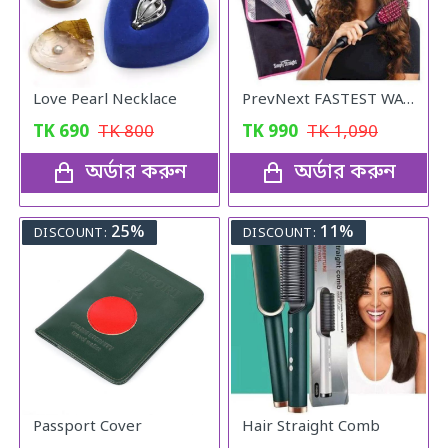
Love Pearl Necklace
PrevNext FASTEST WAY TO STRAIGHTEN YOUR HAIR
TK
690
TK
800
TK
990
TK
1,090
অর্ডার করুন
অর্ডার করুন
25%
11%
DISCOUNT:
DISCOUNT:
Passport Cover
Hair Straight Comb