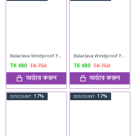
Balaclava Windproof Full Face Mask (Black)
Balaclava Windproof Full Face Mask (Khaki)
TK
480
TK
750
TK
480
TK
750
অর্ডার করুন
অর্ডার করুন
17%
17%
DISCOUNT:
DISCOUNT: