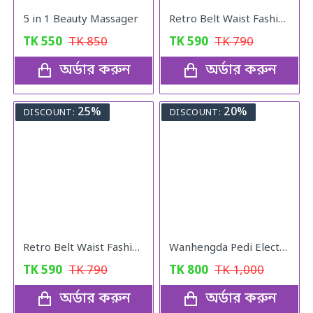
5 in 1 Beauty Massager
Retro Belt Waist Fashionable Bag (Brown)
TK
550
TK
850
TK
590
TK
790
অর্ডার করুন
অর্ডার করুন
25%
20%
DISCOUNT:
DISCOUNT:
Retro Belt Waist Fashionable Bag (Blue)
Wanhengda Pedi Electronic Finishing Touch Tool and Callus Remover
TK
590
TK
790
TK
800
TK
1,000
অর্ডার করুন
অর্ডার করুন