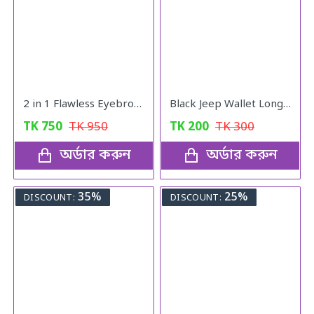
2 in 1 Flawless Eyebrow Hair Remover Stylish & Fashionable Rechargeable Facial Hair Trimmer for Women Painless
Black Jeep Wallet Long For Men - Wallet
TK
750
TK
950
TK
200
TK
300
অর্ডার করুন
অর্ডার করুন
35%
25%
DISCOUNT:
DISCOUNT: