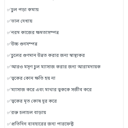
✅চুল পড়া কমায়
✅ভাল দেখায়
✅নরম কাজের ক্ষমতাসম্পন্ন
✅উচ্চ গুনসম্পন্ন
✅চুলের গুণমান উন্নত করার জন্য স্বাস্থ্যকর
✅আরও মসৃণ চুল ম্যাসাজ করার জন্য আরামদায়ক
✅ত্বকের কোন ক্ষতি হয় না
✅ম্যাসাজ করে এবং মাথার ত্বককে সজীব করে
✅ত্বকের মৃত কোষ দূর করে
✅র
ক্ত চলাচল বাড়ায়
✅প্রতিদিন ব্যবহারের জন্য পারফেক্ট