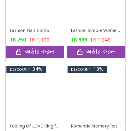
Fashion Hair Comb
Fashion Simple Women Watches With Bracelet Set Quartz Wristwatch Shiny Stone Red Colour
TK
750
TK
1,100
TK
999
TK
1,249
অর্ডার করুন
অর্ডার করুন
34%
13%
DISCOUNT:
DISCOUNT:
Feeling Of LOVE Ring for women
Romantic Memory Rose Heart Projection 100 Language I Love You Necklace for Lover Couples- Rose Gold