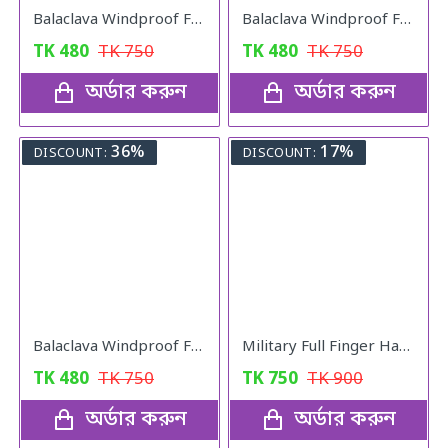
Balaclava Windproof Full Face Mask (Gray)
Balaclava Windproof Full Face Mask (Black)
TK
480
TK
750
TK
480
TK
750
অর্ডার করুন
অর্ডার করুন
36%
17%
DISCOUNT:
DISCOUNT:
Balaclava Windproof Full Face Mask (Khaki)
Military Full Finger Hand Gloves Olive
TK
480
TK
750
TK
750
TK
900
অর্ডার করুন
অর্ডার করুন