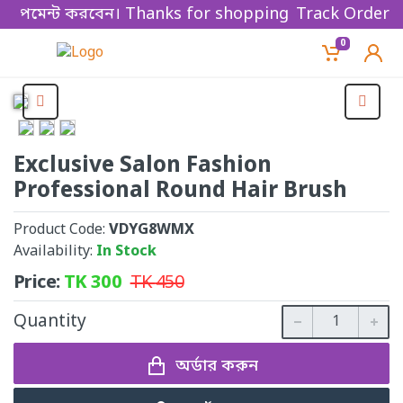
 পেমেন্ট করবেন। Thanks for shopping!
Track Order
0
Exclusive Salon Fashion
Professional Round Hair Brush
Product Code:
VDYG8WMX
Availability:
In Stock
Price:
TK
300
TK
450
Quantity
অর্ডার করুন