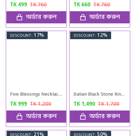
TK
499
TK
760
TK
660
TK
760
অর্ডার করুন
অর্ডার করুন
17%
12%
DISCOUNT:
DISCOUNT:
Five Blessings Necklace Woman Love Transfer Gold - Plated Moisture Light Luxury Jewellery Necklace
Italian Black Stone Rings Mens Gold colour
TK
999
TK
1,200
TK
1,490
TK
1,700
অর্ডার করুন
অর্ডার করুন
21%
50%
DISCOUNT:
DISCOUNT: