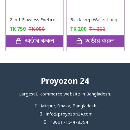
2 in 1 Flawless Eyebrow Hair Remover Stylish & Fashionable Rechargeable Facial Hair Trimmer for Women Painless
Black Jeep Wallet Long For Men - Wallet
TK
750
TK
950
TK
200
TK
300
অর্ডার করুন
অর্ডার করুন
Proyozon 24
Largest E-commerce website in Bangladesh.
Mirpur, Dhaka, Bangladesh.
info@proyozon24.com
+8801715-478394