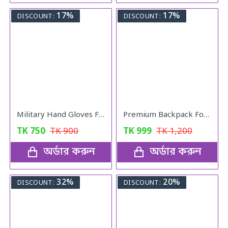
17%
17%
DISCOUNT:
DISCOUNT:
Military Hand Gloves Full Black
Premium Backpack For Girls (Peach Pink)
TK
750
TK
900
TK
999
TK
1,200
অর্ডার করুন
অর্ডার করুন
32%
20%
DISCOUNT:
DISCOUNT: