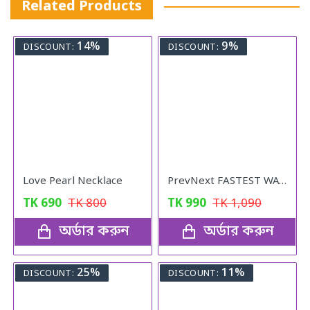
Related Products
14%
9%
DISCOUNT:
DISCOUNT:
Love Pearl Necklace
PrevNext FASTEST WAY TO STRAIGHTEN YOUR HAIR
TK
690
TK
800
TK
990
TK
1,090
অর্ডার করুন
অর্ডার করুন
25%
11%
DISCOUNT:
DISCOUNT: