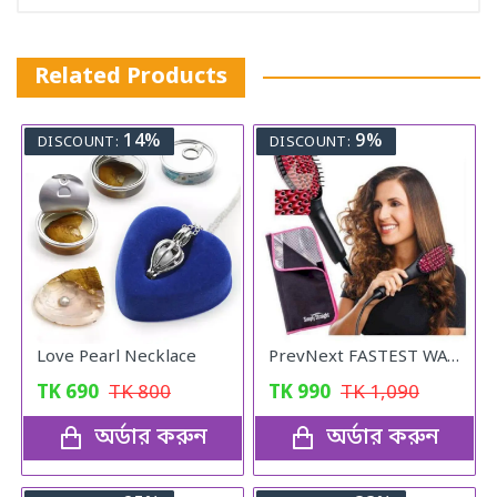
Related Products
14%
9%
DISCOUNT:
DISCOUNT:
Love Pearl Necklace
PrevNext FASTEST WAY TO STRAIGHTEN YOUR HAIR
TK
690
TK
800
TK
990
TK
1,090
অর্ডার করুন
অর্ডার করুন