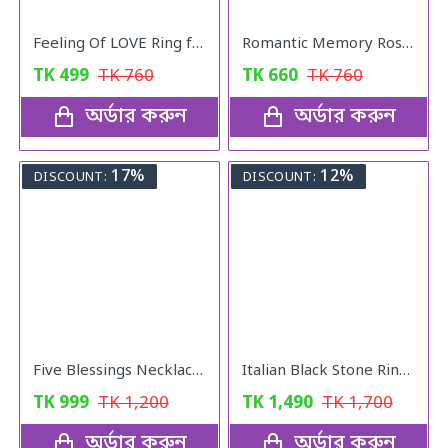
Feeling Of LOVE Ring for women
Romantic Memory Rose Heart Projection 100 Language I Love You Necklace for Lover Couples- Rose Gold
TK
499
TK
760
TK
660
TK
760
অর্ডার করুন
অর্ডার করুন
17%
12%
DISCOUNT:
DISCOUNT:
Five Blessings Necklace Woman Love Transfer Gold - Plated Moisture Light Luxury Jewellery Necklace
Italian Black Stone Rings Mens Gold colour
TK
999
TK
1,200
TK
1,490
TK
1,700
অর্ডার করুন
অর্ডার করুন