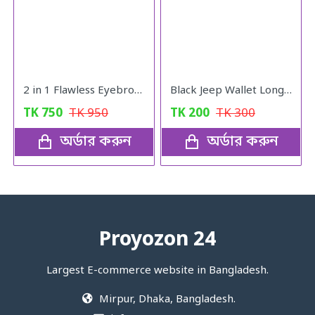
2 in 1 Flawless Eyebrow Hair Remover Stylish & Fashionable Rechargeable Facial Hair Trimmer for Women Painless
Black Jeep Wallet Long For Men - Wallet
TK
750
TK
950
TK
200
TK
300
অর্ডার করুন
অর্ডার করুন
Proyozon 24
Largest E-commerce website in Bangladesh.
Mirpur, Dhaka, Bangladesh.