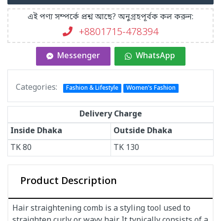
এই পণ্য সম্পর্কে প্রশ্ন আছে? অনুগ্রহপূর্বক কল করুন:
+8801715-478394
Messenger
WhatsApp
Categories:
Fashion & Lifestyle
Women's Fashion
Delivery Charge
Inside Dhaka
Outside Dhaka
TK
80
TK
130
Product Description
Hair straightening comb is a styling tool used to
straighten curly or wavy hair. It typically consists of a