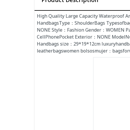
Product Description
High Quality Large Capacity Waterproof
HandbagsType：ShoulderBags Typesofbag
NONE Style：Fashion Gender：WOMEN Patt
CellPhonePocket Exterior：NONE ModelN
Handbags size：29*19*12cm luxuryhand
leatherbagswomen bolsosmujer：bagsf