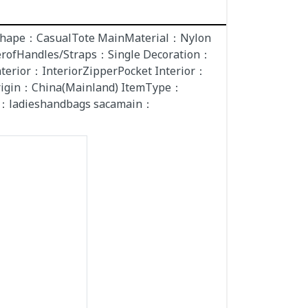
u Shape：CasualTote MainMaterial：Nylon
ofHandles/Straps：Single Decoration：
rior：InteriorZipperPocket Interior：
igin：China(Mainland) ItemType：
：ladieshandbags sacamain：