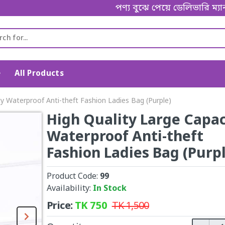
পণ্য বুঝে পেয়ে ডেলিভারি ম্যানকে পেম
e
All Products
ty Waterproof Anti-theft Fashion Ladies Bag (Purple)
High Quality Large Capac
Waterproof Anti-theft
Fashion Ladies Bag (Purp
Product Code:
99
Availability:
In Stock
Price:
TK
750
TK
1,500