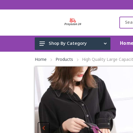
Hom
Shop By Category
Gadget & Electronics
Home
Products
High Quality Large Capaci
Cleaning Supplies
Toys, Kids & Baby
Accessories
Home Appliance
Fashion & Lifestyle
Health & Beauty
View All Categories