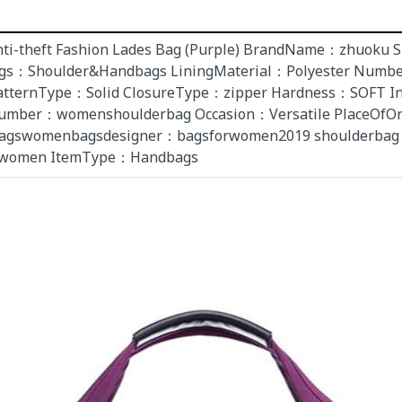
 Anti-theft Fashion Lades Bag (Purple) BrandName：zhuok
s：Shoulder&Handbags LiningMaterial：Polyester Number
ernType：Solid ClosureType：zipper Hardness：SOFT Inte
umber：womenshoulderbag Occasion：Versatile PlaceOfOr
bagswomenbagsdesigner：bagsforwomen2019 shoulderbag
orwomen ItemType：Handbags