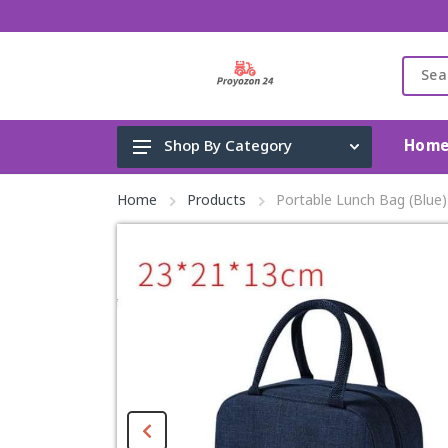
Hom
Shop By Category
Gadget & Electronics
Home
Products
Portable Lunch Bag (Blue)
Cleaning Supplies
Toys, Kids & Baby
Accessories
Home Appliance
Fashion & Lifestyle
Health & Beauty
View All Categories