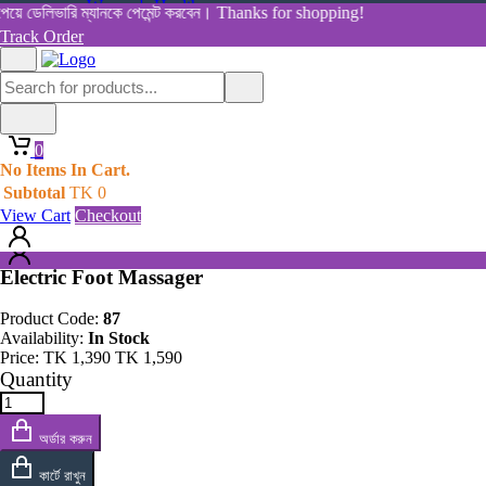
Women's Health
ে ডেলিভারি ম্যানকে পেমেন্ট করবেন। Thanks for shopping!
View All Categories
Track Order
Shop By Category
Home
Home
All Products
Products
0
Electric Foot Massager
0
No Items In Cart.
No Items In Cart.
Subtotal
TK
0
Subtotal
TK
0
View Cart
Checkout
View Cart
Checkout
Electric Foot Massager
Product Code:
87
Availability:
In Stock
Price:
TK
1,390
TK
1,590
Quantity
অর্ডার করুন
কার্টে রাখুন