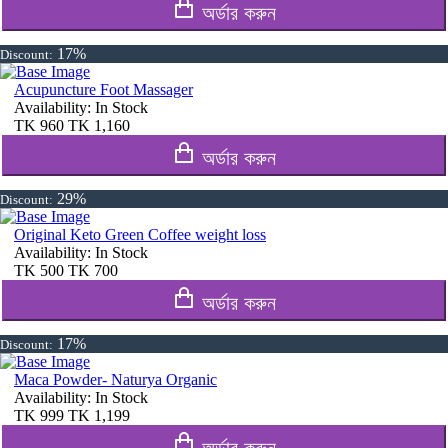
অর্ডার করুন
17%
Discount:
Acupuncture Foot Massager
Availability:
In Stock
TK
960
TK
1,160
অর্ডার করুন
29%
Discount:
Original Keto Green Coffee weight loss
Availability:
In Stock
TK
500
TK
700
অর্ডার করুন
17%
Discount:
Maca Powder- Naturya Organic
Availability:
In Stock
TK
999
TK
1,199
অর্ডার করুন