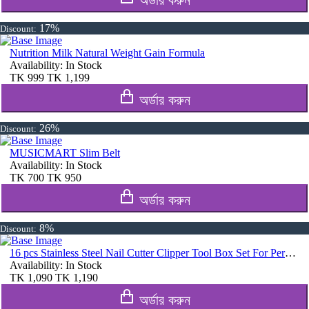
17%
Discount:
Nutrition Milk Natural Weight Gain Formula
Availability:
In Stock
TK
999
TK
1,199
অর্ডার করুন
26%
Discount:
MUSICMART Slim Belt
Availability:
In Stock
TK
700
TK
950
অর্ডার করুন
8%
Discount:
16 pcs Stainless Steel Nail Cutter Clipper Tool Box Set For Personal Care Manicure Set
Availability:
In Stock
TK
1,090
TK
1,190
অর্ডার করুন