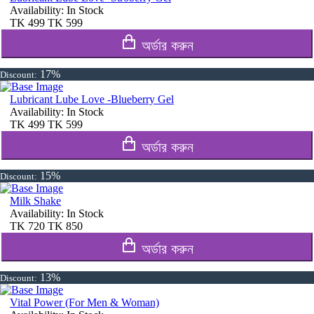
Availability:
In Stock
TK
499
TK
599
অর্ডার করুন
17%
Discount:
Lubricant Lube Love -Blueberry Gel
Availability:
In Stock
TK
499
TK
599
অর্ডার করুন
15%
Discount:
Milk Shake
Availability:
In Stock
TK
720
TK
850
অর্ডার করুন
13%
Discount:
Vital Power (For Men & Woman)