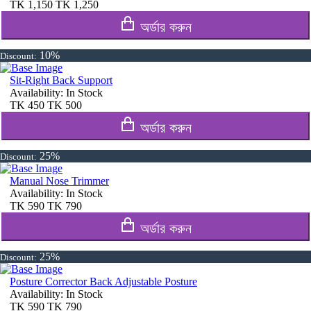
TK
1,150
TK
1,250
অর্ডার করুন
10%
Discount:
Sit-Right Back Support
Availability:
In Stock
TK
450
TK
500
অর্ডার করুন
25%
Discount:
Manual Nose Trimmer
Availability:
In Stock
TK
590
TK
790
অর্ডার করুন
25%
Discount:
Posture Corrector Back Adjustable Posture
Availability:
In Stock
TK
590
TK
790