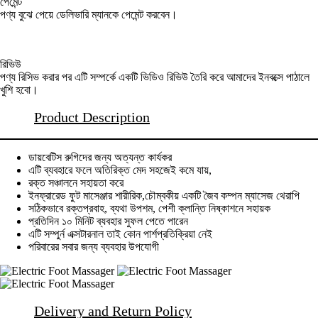
পেমেন্ট
পণ্য বুঝে পেয়ে ডেলিভারি ম্যানকে পেমেন্ট করবেন।
রিভিউ
পণ্য রিসিভ করার পর এটি সম্পর্কে একটি ভিডিও রিভিউ তৈরি করে আমাদের ইনবক্সে পাঠালে
খুশি হবো।
Product Description
ডায়বেটিস রুগিদের জন্য অত্যন্ত কার্যকর
এটি ব্যবহারে ফলে অতিরিক্ত মেদ সহজেই কমে যায়,
রক্ত সঞ্চালনে সহায়তা করে
ইনফ্রারেড ফুট মাসেঞ্জার শারীরিক,চৌম্বকীয় একটি জৈব কম্পন ম্যাসেজ থেরাপি
সঠিকভাবে রক্তপ্রবাহ, ব্যথা উপশম, পেশী ক্লান্তি নিষ্কাশনে সহায়ক
প্রতিদিন ১০ মিনিট ব্যবহার সুফল পেতে পারেন
এটি সম্পুর্ন এক্সটারনাল তাই কোন পার্শপ্রতিক্রিয়া নেই
পরিবারের সবার জন্য ব্যবহার উপযোগী
Delivery and Return Policy