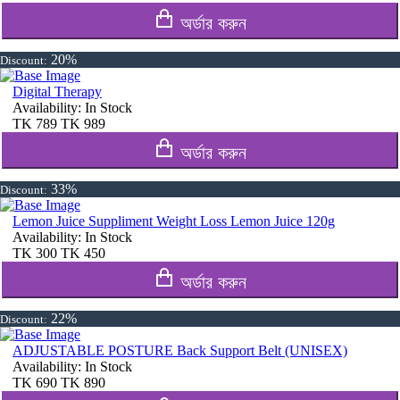
অর্ডার করুন
20%
Discount:
Digital Therapy
Availability:
In Stock
TK
789
TK
989
অর্ডার করুন
33%
Discount:
Lemon Juice Suppliment Weight Loss Lemon Juice 120g
Availability:
In Stock
TK
300
TK
450
অর্ডার করুন
22%
Discount:
ADJUSTABLE POSTURE Back Support Belt (UNISEX)
Availability:
In Stock
TK
690
TK
890