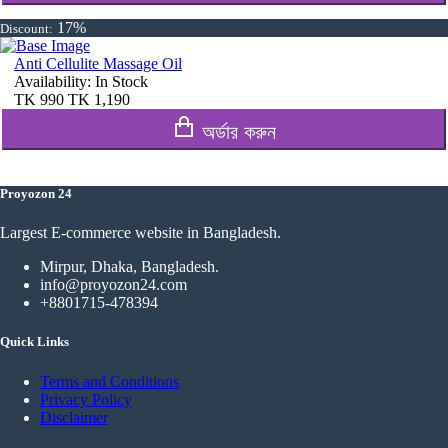
17%
Discount:
Anti Cellulite Massage Oil
Availability:
In Stock
TK
990
TK
1,190
অর্ডার করুন
Proyozon 24
Largest E-commerce website in Bangladesh.
Mirpur, Dhaka, Bangladesh.
info@proyozon24.com
+8801715-478394
Quick Links
Terms and Conditions
Privacy Policy
Disclaimer