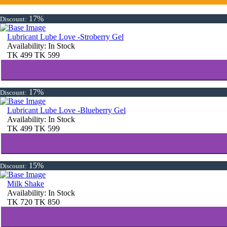
17%
Discount:
Lubricant Lube Love -Stroberry Gel
Availability:
In Stock
TK
499
TK
599
17%
Discount:
Lubricant Lube Love -Blueberry Gel
Availability:
In Stock
TK
499
TK
599
15%
Discount:
Milk Shake
Availability:
In Stock
TK
720
TK
850