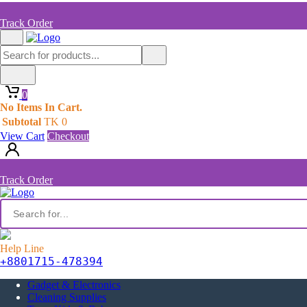
Track Order
0
No Items In Cart.
Subtotal
TK
0
View Cart
Checkout
Track Order
Help Line
+8801715-478394
Gadget & Electronics
Cleaning Supplies