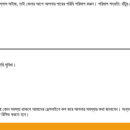
্লাস সাইজ, তাই কেনার আগে আপনার পায়ের পরিধি পরিমাপ করুন। পরিমাপ পদ্ধতি: হাঁটুর কেন
রি সুবিধা।
লে কিংবা কোন সমস্যা থাকলে আমাদের হেল্পলাইনে কল করে আপনার সমস্যার কথা জানাবেন। অন্
টটি রিসিভ করতে হবে।