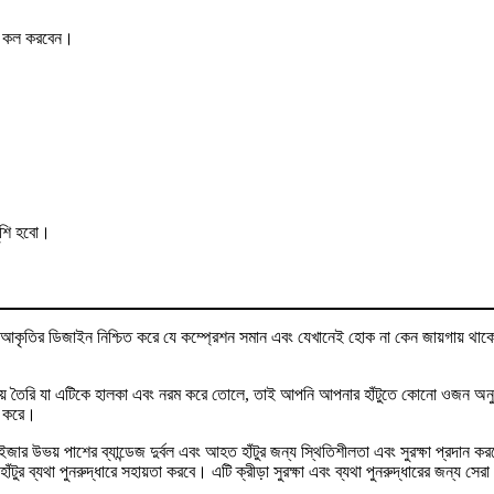
ের কল করবেন।
ুশি হবো।
িপ -V- আকৃতির ডিজাইন নিশ্চিত করে যে কম্প্রেশন সমান এবং যেখানেই হোক না কেন জায়গায় থা
 দিয়ে তৈরি যা এটিকে হালকা এবং নরম করে তোলে, তাই আপনি আপনার হাঁটুতে কোনো ওজন অনু
ান করে।
ার উভয় পাশের ব্যান্ডেজ দুর্বল এবং আহত হাঁটুর জন্য স্থিতিশীলতা এবং সুরক্ষা প্রদান কর
টুর ব্যথা পুনরুদ্ধারে সহায়তা করবে। এটি ক্রীড়া সুরক্ষা এবং ব্যথা পুনরুদ্ধারের জন্য সেরা