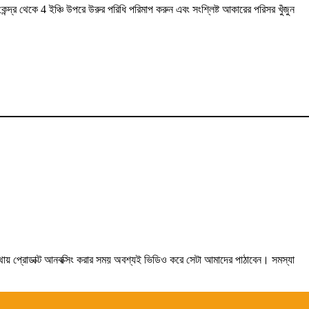
্দ্র থেকে 4 ইঞ্চি উপরে উরুর পরিধি পরিমাপ করুন এবং সংশ্লিষ্ট আকারের পরিসর খুঁজুন
যথায় প্রোডাক্ট আনবক্সিং করার সময় অবশ্যই ভিডিও করে সেটা আমাদের পাঠাবেন। সমস্যা