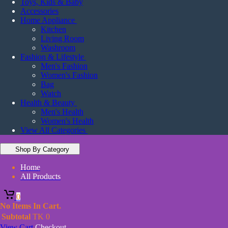
Toys, Kids & Baby
Accessories
Home Appliance
Kitchen
Living Room
Washroom
Fashion & Lifestyle
Men's Fashion
Women's Fashion
Bag
Watch
Health & Beauty
Men's Health
Women's Health
View All Categories
Shop By Category
Home
All Products
0
No Items In Cart.
Subtotal
TK
0
View Cart
Checkout