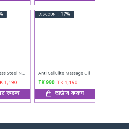
%
17%
DISCOUNT:
16 pcs Stainless Steel Nail Cutter Clipper Tool Box Set For Personal Care Manicure Set
Anti Cellulite Massage Oil
TK
1,190
TK
990
TK
1,190
ডার করুন
অর্ডার করুন