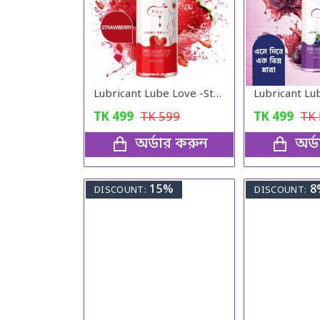
Lubricant Lube Love -Stroberry Gel
TK
499
TK
599
TK
499
TK
অর্ডার করুন
অর্
15%
8
DISCOUNT:
DISCOUNT: