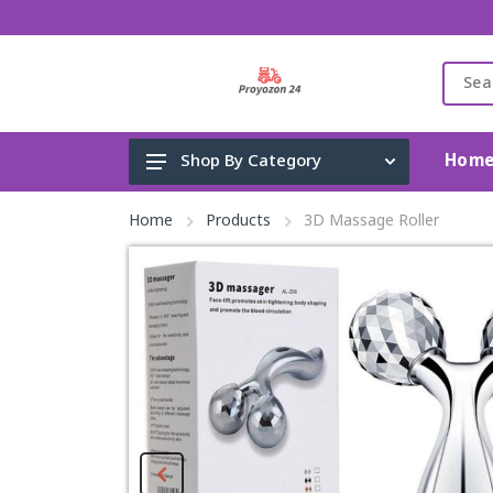
Hom
Shop By Category
Gadget & Electronics
Home
Products
3D Massage Roller
Cleaning Supplies
Toys, Kids & Baby
Accessories
Home Appliance
Fashion & Lifestyle
Health & Beauty
View All Categories