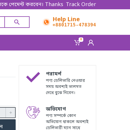
 পেমেন্ট করবেন। Thanks for shopping!
Track Order
Help Line
+8801715-478394
0
পরামর্শ
পণ্য ডেলিভারি নেওয়ার
সময় অবশ্যই ভালমত
দেখে বুঝে নিবেন।
অভিযোগ
পণ্য সম্পর্কে কোন
অভিযোগ থাকলে অবশ্যই
ুন
ডেলিভারী ম্যান সাথে