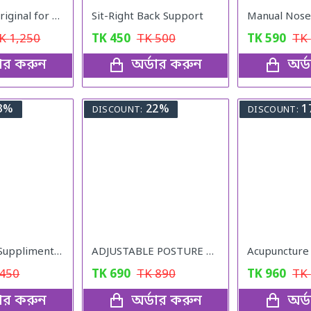
Milk Shake Original for Healthy Weight
Sit-Right Back Support
Manual Nos
TK
1,250
TK
450
TK
500
TK
590
TK
ডার করুন
অর্ডার করুন
অর্
3%
22%
1
DISCOUNT:
DISCOUNT:
Lemon Juice Suppliment Weight Loss Lemon Juice 120g
ADJUSTABLE POSTURE Back Support Belt (UNISEX)
450
TK
690
TK
890
TK
960
TK
ডার করুন
অর্ডার করুন
অর্