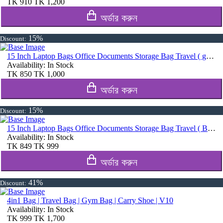
TK
910
TK
1,200
অর্ডার করুন
15%
Discount:
15 Inch Laptop Bags Office Documents Storage Bag Travel ( gray )
Availability:
In Stock
TK
850
TK
1,000
অর্ডার করুন
15%
Discount:
15 Inch Laptop Bags Office Documents Storage Bag Travel ( Blue )
Availability:
In Stock
TK
849
TK
999
অর্ডার করুন
41%
Discount:
4in1 Bag | Travel Bag | Gym Bag | Carry Shoe | V10
Availability:
In Stock
TK
999
TK
1,700