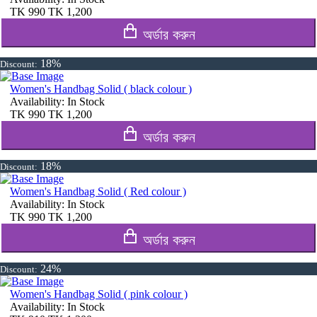
TK
990
TK
1,200
অর্ডার করুন
18%
Discount:
Women's Handbag Solid ( black colour )
Availability:
In Stock
TK
990
TK
1,200
অর্ডার করুন
18%
Discount:
Women's Handbag Solid ( Red colour )
Availability:
In Stock
TK
990
TK
1,200
অর্ডার করুন
24%
Discount:
Women's Handbag Solid ( pink colour )
Availability:
In Stock