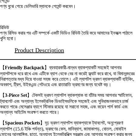
পেমেন্ট
পণ্য বুঝে পেয়ে ডেলিভারি ম্যানকে পেমেন্ট করবেন।
রিভিউ
পণ্য রিসিভ করার পর এটি সম্পর্কে একটি ভিডিও রিভিউ তৈরি করে আমাদের ইনবক্সে পাঠালে
খুশি হবো।
Product Description
【
Friendly Backpack
】ব্যবহারকারী-বান্ধব ব্যাকপ্যাকটি সহজেই আপনার
ল্যাপটপকে ধরে রাখে এবং এটিকে ব্যাগ থেকে বের না করেই ফ্ল্যাট করে রাখে, যা বিমানবন্দরের
নিরাপত্তার মধ্য দিয়ে যাওয়া সহজ করে তোলে। এই ল্যাপটপ ভ্রমণ ব্যাকপ্যাকটি হাইকিং,
অবকাশ, ট্রিপ, উইকএন্ড গেটওয়ে এবং রাতারাতি ভ্রমণের জন্য যথেষ্ট বড়।
【
3-Piece Set
】টেকসই ভ্রমণ ল্যাপটপ ব্যাকপ্যাক যা হাঁটার সময় আপনার স্মার্টফোন,
ট্যাবলেট এবং অন্যান্য ইলেকট্রনিক ডিভাইসগুলিকে সহজেই এবং সুবিধাজনকভাবে চার্জ
করতে পারে৷ মেসেঞ্জার ব্যাগে স্টিকার রয়েছে যা সরানো সহজ, এবং কয়েন পার্স কার্ড এবং
অন্যান্য আইটেম সংরক্ষণ করতে পারে।
【
Spacious Pockets
】দৃঢ় ভ্রমণ ল্যাপটপ ব্যাকপ্যাকে ট্যাবলেট, অনুপ্রেরণা
ল্যাপটপ (15.6 ইঞ্চি পর্যন্ত), ভ্রমণের কেস, মানিব্যাগ, জামাকাপড়, বোতল, মোবাইল
ফোনের আনুষাঙ্গিক, ছাতা, অন্যান্য ইলেকট্রনিক্স সরঞ্জাম এবং আপনার সংরক্ষণ করার জন্য