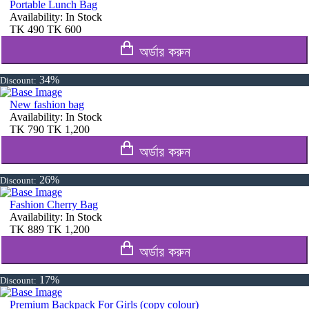
Portable Lunch Bag
Availability:
In Stock
TK
490
TK
600
অর্ডার করুন
34%
Discount:
New fashion bag
Availability:
In Stock
TK
790
TK
1,200
অর্ডার করুন
26%
Discount:
Fashion Cherry Bag
Availability:
In Stock
TK
889
TK
1,200
অর্ডার করুন
17%
Discount:
Premium Backpack For Girls (copy colour)