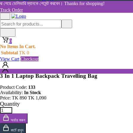
Women's Health
েয়ে ডেলিভারি ম্যানকে পেমেন্ট করবেন। Thanks for shopping!
View All Categories
Track Order
Shop By Category
Home
Home
All Products
Products
0
3 In 1 Laptop Backpack Travelling Bag
0
No Items In Cart.
No Items In Cart.
Subtotal
TK
0
Subtotal
TK
0
View Cart
Checkout
View Cart
Checkout
3 In 1 Laptop Backpack Travelling Bag
Product Code:
133
Availability:
In Stock
Price:
TK
890
TK
1,090
Quantity
অর্ডার করুন
কার্টে রাখুন