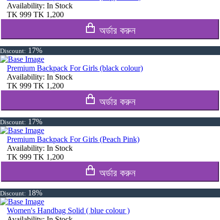
Availability:
In Stock
TK
999
TK
1,200
অর্ডার করুন
17%
Discount:
Premium Backpack For Girls (black colour)
Availability:
In Stock
TK
999
TK
1,200
অর্ডার করুন
17%
Discount:
Premium Backpack For Girls (Peach Pink)
Availability:
In Stock
TK
999
TK
1,200
অর্ডার করুন
18%
Discount:
Women's Handbag Solid ( blue colour )
Availability:
In Stock