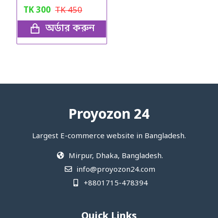
TK
300
TK
450
অর্ডার করুন
Proyozon 24
Largest E-commerce website in Bangladesh.
Mirpur, Dhaka, Bangladesh.
info@proyozon24.com
+8801715-478394
Quick Links