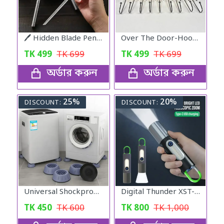
🖊️ Hidden Blade Pen – Self Defense Tactical Tool
Over The Door-Hook Hanger
TK
499
TK
699
TK
499
TK
699
অর্ডার করুন
অর্ডার করুন
25%
20%
DISCOUNT:
DISCOUNT:
Universal Shockproof Foot Pads (4pcs)
Digital Thunder XST-836, Rechargeable Waterproof Torch FlashLight
TK
450
TK
600
TK
800
TK
1,000