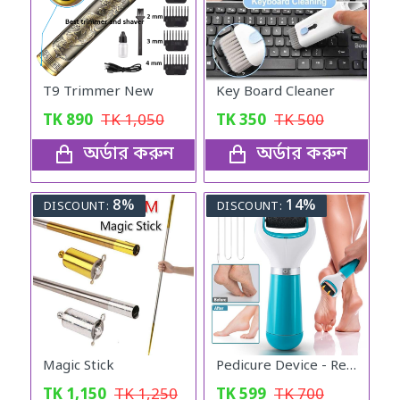
T9 Trimmer New
Key Board Cleaner
TK
890
TK
1,050
TK
350
TK
500
অর্ডার করুন
অর্ডার করুন
8%
14%
DISCOUNT:
DISCOUNT:
Magic Stick
Pedicure Device - Rechargeable Callus Remover
TK
1,150
TK
1,250
TK
599
TK
700