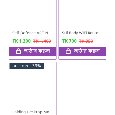
Self Defence ART NO 801
Stil Body WiFi Router Stand- 2ly wall hanging
TK
1,200
TK
1,400
TK
700
TK
850
অর্ডার করুন
অর্ডার করুন
33%
DISCOUNT:
Folding Desktop Mobile Phone Stand