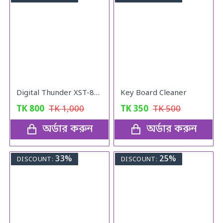
Digital Thunder XST-836, Rechargeable Waterproof Torch FlashLight
Key Board Cleaner
TK
800
TK
1,000
TK
350
TK
500
অর্ডার করুন
অর্ডার করুন
33%
25%
DISCOUNT:
DISCOUNT: