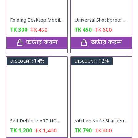
Folding Desktop Mobile Phone Stand
Universal Shockproof Foot Pads (4pcs)
TK
300
TK
450
TK
450
TK
600
অর্ডার করুন
অর্ডার করুন
14%
12%
DISCOUNT:
DISCOUNT:
Self Defence ART NO 801
Kitchen Knife Sharpener
TK
1,200
TK
1,400
TK
790
TK
900