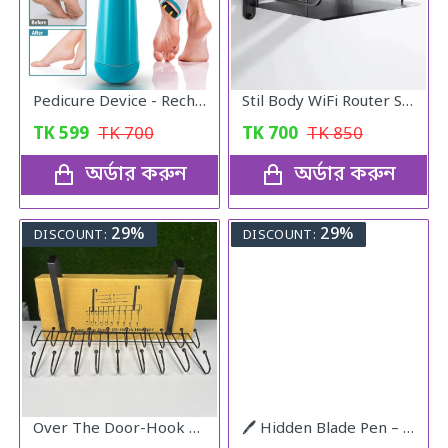
Pedicure Device - Rechargeable Callus Remover
Stil Body WiFi Router Stand- 2ly wall hanging
TK
599
TK
700
TK
700
TK
850
অর্ডার করুন
অর্ডার করুন
29%
29%
DISCOUNT:
DISCOUNT:
Over The Door-Hook Hanger
🖊️ Hidden Blade Pen – Self Defense Tactical Tool