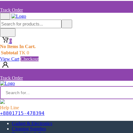
Track Order
0
No Items In Cart.
Subtotal
TK
0
View Cart
Checkout
Track Order
Help Line
+8801715-478394
Gadget & Electronics
Cleaning Supplies