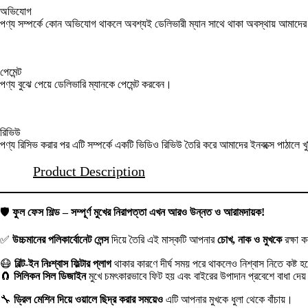
অভিযোগ
পণ্য সম্পর্কে কোন অভিযোগ থাকলে অবশ্যই ডেলিভারী ম্যান সাথে থাকা অবস্থায় আমাদ
পেমেন্ট
পণ্য বুঝে পেয়ে ডেলিভারি ম্যানকে পেমেন্ট করবেন।
রিভিউ
পণ্য রিসিভ করার পর এটি সম্পর্কে একটি ভিডিও রিভিউ তৈরি করে আমাদের ইনবক্সে পাঠালে খ
Product Description
🛡️
ফুল ফেস শিল্ড – সম্পূর্ণ মুখের নিরাপত্তা এখন আরও উন্নত ও আরামদায়ক!
✅
উচ্চমানের পলিকার্বোনেট লেন্স
দিয়ে তৈরি এই মাস্কটি আপনার
চোখ, নাক ও মুখকে
রক্ষা ক
😷
বিল্ট-ইন নিঃশ্বাস ফিল্টার প্লাগ
থাকার কারণে দীর্ঘ সময় পরে থাকলেও নিশ্বাস নিতে কষ্ট হ
🧲
সিলিকন সিল ডিজাইন
মুখে চমৎকারভাবে ফিট হয় এবং বাইরের উপাদান প্রবেশে বাধা দে
🔧
ড্রিল মেশিন দিয়ে ওয়ালে ছিদ্র করার সময়েও
এটি আপনার মুখকে ধুলা থেকে বাঁচায়।