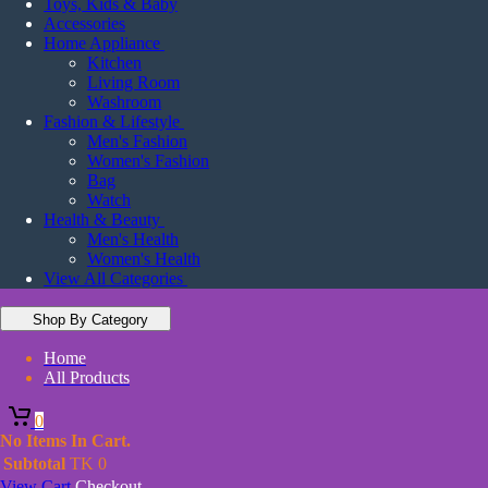
Toys, Kids & Baby
Accessories
Home Appliance
Kitchen
Living Room
Washroom
Fashion & Lifestyle
Men's Fashion
Women's Fashion
Bag
Watch
Health & Beauty
Men's Health
Women's Health
View All Categories
Shop By Category
Home
All Products
0
No Items In Cart.
Subtotal
TK
0
View Cart
Checkout