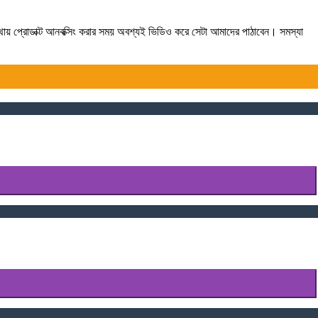
যথায় প্রোডাক্ট আনবক্সিং করার সময় অবশ্যই ভিডিও করে সেটা আমাদের পাঠাবেন। সমস্যা