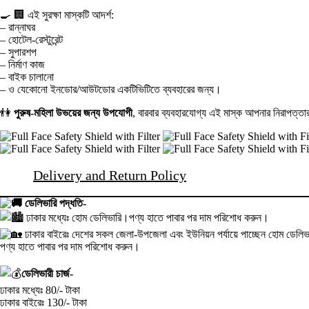
🍳 🏢 এই সুরক্ষা মাস্কটি আদর্শ:
– রান্নাঘর
– হোটেল-রেস্টুরেন্ট
– সুপারশপ
– নির্মাণ কাজ
– বাইক চালানো
– ও যেকোনো ইনডোর/আউটডোর একটিভিটিতে ব্যবহারের জন্য।
👫
পুরুষ-মহিলা উভয়ের জন্য উপযোগী
, বারবার ব্যবহারযোগ্য এই মাস্ক আপনার নিরাপত্ত
Delivery and Return Policy
ডেলিভারি পদ্ধতি-
ঢাকার মধ্যেঃ হোম ডেলিভারি।পণ্য হাতে পাবার পর দাম পরিশোধ করুন।
ঢাকার বাইরেঃ দেশের সকল জেলা-উপজেলা এবং ইউনিয়ন পর্যায়ে পাচ্ছেন হোম ডেলিভা
পণ্য হাতে পাবার পর দাম পরিশোধ করুন।
ডেলিভারী চার্জ-
ঢাকার মধ্যেঃ 80/- টাকা
ঢাকার বাইরেঃ 130/- টাকা