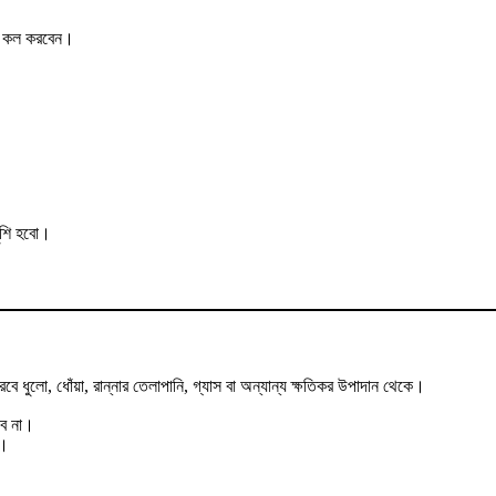
ের কল করবেন।
ুশি হবো।
রবে ধুলো, ধোঁয়া, রান্নার তেলাপানি, গ্যাস বা অন্যান্য ক্ষতিকর উপাদান থেকে।
বে না।
য়।