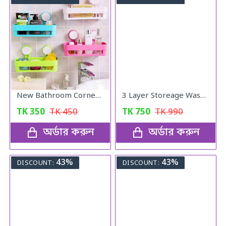
New Bathroom Corner Shelf Suction Rack Organizer Cup Storage Shower Wall Basket
3 Layer Storeage Washroom Rack
TK
350
TK
450
TK
750
TK
990
অর্ডার করুন
অর্ডার করুন
43%
43%
DISCOUNT:
DISCOUNT: