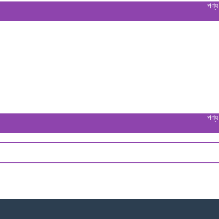
পণ্য বুঝে পে
পণ্য বুঝে পে