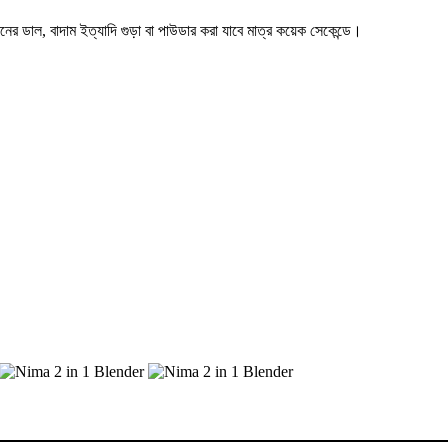
ের ডাল, বাদাম ইত্যাদি গুড়া বা পাউডার করা যাবে মাত্র কয়েক সেকেন্ডে।