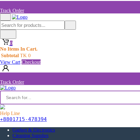
Track Order
0
No Items In Cart.
Subtotal
TK
0
View Cart
Checkout
Track Order
Help Line
+8801715-478394
Gadget & Electronics
Cleaning Supplies