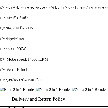
👉 কালোজিরা, শুকনা মরিচ, জিরা, মেথি, সরিষা, গোলমরিচ, এলাচি, দারুচিনি সহ যেকোন ধরন
👉 আকর্ষনীয় ডিজাইন
👉 স্টেইনলেস স্টিল ব্লেড
👉 শক্তিশালী মটর
👉 পাওয়ার: 200W
👉 Motor speed: 14500 R.P.M
👉 উচ্চতা: 10 inch
👉 ম্যাটেরিয়ালঃ স্টেইনলেস স্টীল।
Delivery and Return Policy