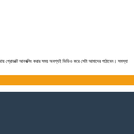
যথায় প্রোডাক্ট আনবক্সিং করার সময় অবশ্যই ভিডিও করে সেটা আমাদের পাঠাবেন। সমস্যা