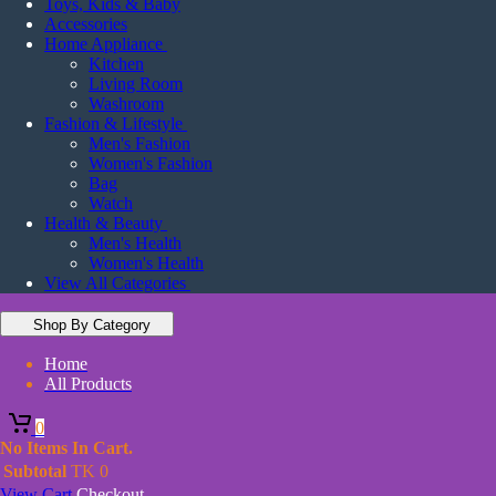
Toys, Kids & Baby
Accessories
Home Appliance
Kitchen
Living Room
Washroom
Fashion & Lifestyle
Men's Fashion
Women's Fashion
Bag
Watch
Health & Beauty
Men's Health
Women's Health
View All Categories
Shop By Category
Home
All Products
0
No Items In Cart.
Subtotal
TK
0
View Cart
Checkout