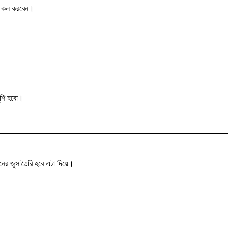
ের কল করবেন।
ুশি হবো।
রনের জুস তৈরি হবে এটা দিয়ে।