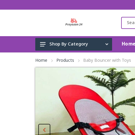
Hom
Shop By Category
Gadget & Electronics
Home
Products
Baby Bouncer with Toys
Cleaning Supplies
Toys, Kids & Baby
Accessories
Home Appliance
Fashion & Lifestyle
Health & Beauty
View All Categories