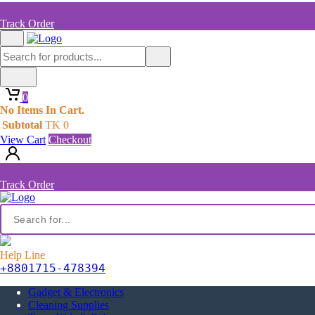
Track Order
0
No Items In Cart.
Subtotal
TK
0
View Cart
Checkout
Track Order
Help Line
+8801715-478394
Gadget & Electronics
Cleaning Supplies