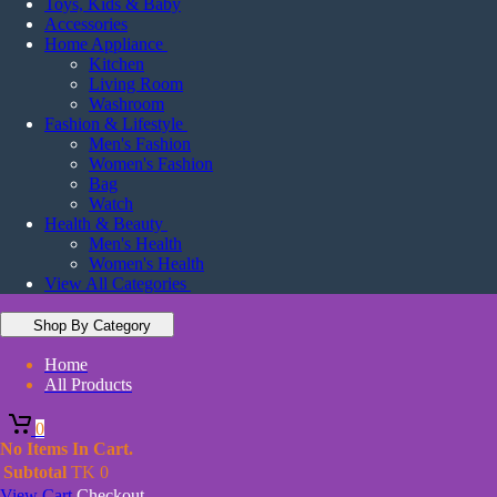
Toys, Kids & Baby
Accessories
Home Appliance
Kitchen
Living Room
Washroom
Fashion & Lifestyle
Men's Fashion
Women's Fashion
Bag
Watch
Health & Beauty
Men's Health
Women's Health
View All Categories
Shop By Category
Home
All Products
0
No Items In Cart.
Subtotal
TK
0
View Cart
Checkout