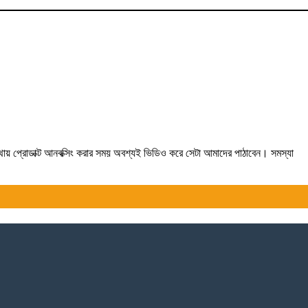
যথায় প্রোডাক্ট আনবক্সিং করার সময় অবশ্যই ভিডিও করে সেটা আমাদের পাঠাবেন। সমস্যা