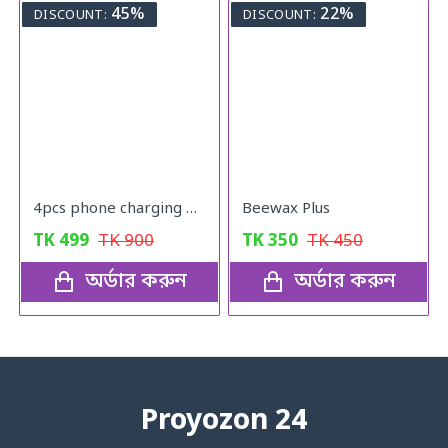
45%
22%
DISCOUNT:
DISCOUNT:
4pcs phone charging bracket wall mounted holder
Beewax Plus
TK
499
TK
900
TK
350
TK
450
অর্ডার করুন
অর্ডার করুন
Proyozon 24