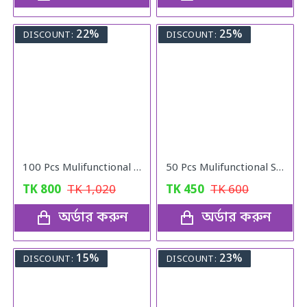
22%
25%
DISCOUNT:
DISCOUNT:
100 Pcs Mulifunctional Sunshade Net Fixing Clip
50 Pcs Mulifunctional Sunshade Net Fixing Clip
TK
800
TK
1,020
TK
450
TK
600
অর্ডার করুন
অর্ডার করুন
15%
23%
DISCOUNT:
DISCOUNT: