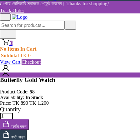
Women's Health
 পেয়ে ডেলিভারি ম্যানকে পেমেন্ট করবেন। Thanks for shopping!
View All Categories
Track Order
Shop By Category
Home
Home
All Products
Products
0
Butterfly Gold Watch
0
No Items In Cart.
No Items In Cart.
Subtotal
TK
0
Subtotal
TK
0
View Cart
Checkout
View Cart
Checkout
Butterfly Gold Watch
Product Code:
58
Availability:
In Stock
Price:
TK
890
TK
1,200
Quantity
অর্ডার করুন
কার্টে রাখুন