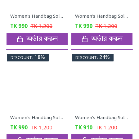
Women's Handbag Solid ( blue colour )
Women's Handbag Solid ( black colour )
TK
990
TK
1,200
TK
990
TK
1,200
অর্ডার করুন
অর্ডার করুন
18%
24%
DISCOUNT:
DISCOUNT:
Women's Handbag Solid ( Red colour )
Women's Handbag Solid ( pink colour )
TK
990
TK
1,200
TK
910
TK
1,200