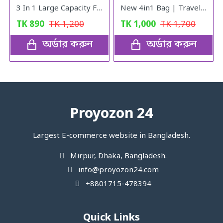
3 In 1 Large Capacity Foldable Travel Bag (black)
New 4in1 Bag | Travel Bag | Gym Bag | Carry Shoe | V10
TK
890
TK
1,200
TK
1,000
TK
1,700
অর্ডার করুন
অর্ডার করুন
Proyozon 24
Largest E-commerce website in Bangladesh.
Mirpur, Dhaka, Bangladesh.
info@proyozon24.com
+8801715-478394
Quick Links