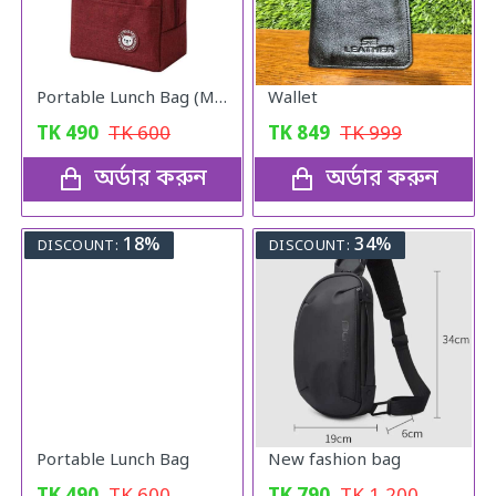
Portable Lunch Bag (Maroon)
Wallet
TK
490
TK
600
TK
849
TK
999
অর্ডার করুন
অর্ডার করুন
18%
34%
DISCOUNT:
DISCOUNT:
Portable Lunch Bag
New fashion bag