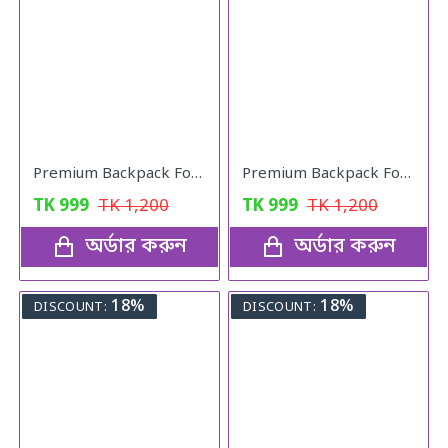
Premium Backpack For Girls (black colour)
Premium Backpack For Girls (Peach Pink)
TK
999
TK
1,200
TK
999
TK
1,200
অর্ডার করুন
অর্ডার করুন
18%
18%
DISCOUNT:
DISCOUNT: