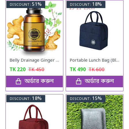
51%
18%
DISCOUNT:
DISCOUNT:
Belly Drainage Ginger Essential Oil
Portable Lunch Bag (Blue)
TK
220
TK
450
TK
490
TK
600
অর্ডার করুন
অর্ডার করুন
18%
15%
DISCOUNT:
DISCOUNT: