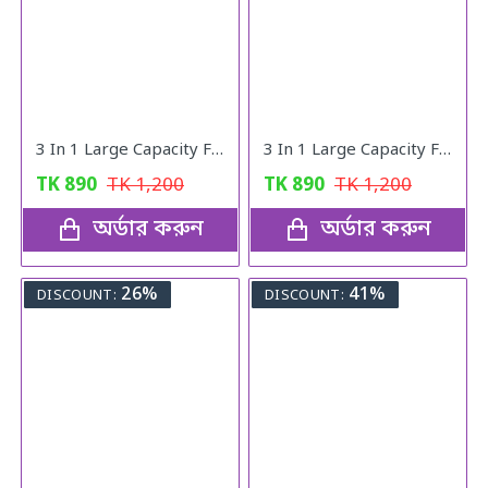
3 In 1 Large Capacity Foldable Travel Bag pink
3 In 1 Large Capacity Foldable Travel Bag
TK
890
TK
1,200
TK
890
TK
1,200
অর্ডার করুন
অর্ডার করুন
26%
41%
DISCOUNT:
DISCOUNT: