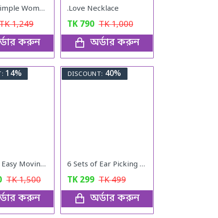
Fashion Simple Women Watches With Bracelet Set Quartz Wristwatch Shiny Stone Red Colour
.Love Necklace
TK
1,249
TK
790
TK
1,000
্ডার করুন
অর্ডার করুন
14%
40%
:
DISCOUNT:
Furniture Easy Moving Tool Set, Heavy Furniture Moving & Lifting System
6 Sets of Ear Picking Tools
0
TK
1,500
TK
299
TK
499
্ডার করুন
অর্ডার করুন