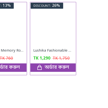
13%
26%
:
DISCOUNT:
Romantic Memory Rose Heart Projection 100 Language I Love You Necklace for Lover Couples- Rose Gold
Lushika Fashionable Watch Quartz Small Watch With Full Nekless Set
TK
760
TK
1,290
TK
1,750
্ডার করুন
অর্ডার করুন