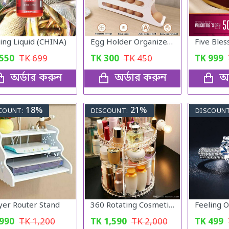
hing Liquid (CHINA)
Egg Holder Organizer for Refrigerator
550
TK
699
TK
300
TK
450
TK
999
অর্ডার করুন
অর্ডার করুন
অর
18%
21%
COUNT:
DISCOUNT:
DISCOUNT
ayer Router Stand
360 Rotating Cosmetic Organizer
990
TK
1,200
TK
1,590
TK
2,000
TK
499