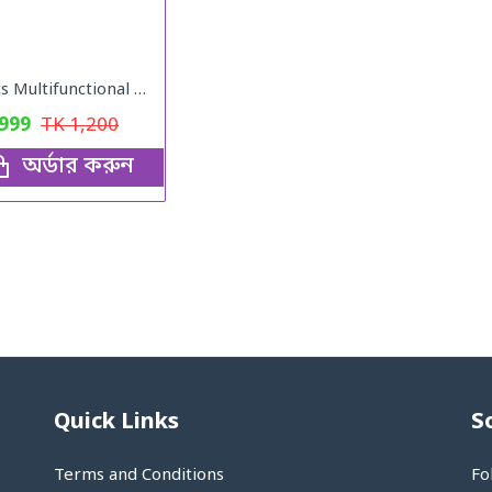
5 Pcs Multifunctional Stainless Steel Protect Fresh Box With Lid
999
TK
1,200
অর্ডার করুন
Quick Links
S
Terms and Conditions
Fo