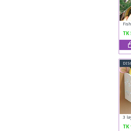
Fis
TK
DIS
3 l
TK