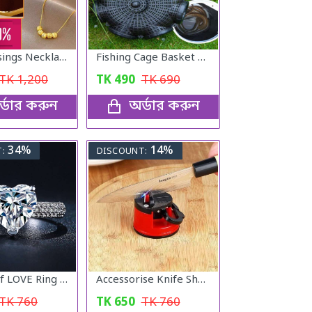
Five Blessings Necklace Woman Love Transfer Gold - Plated Moisture Light Luxury Jewellery Necklace
Fishing Cage Basket Plastic (7 Hole)
TK
1,200
TK
490
TK
690
্ডার করুন
অর্ডার করুন
34%
14%
:
DISCOUNT:
Feeling Of LOVE Ring for women
Accessorise Knife Sharper
TK
760
TK
650
TK
760