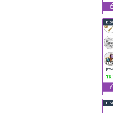
DIS
Jew
TK
DIS