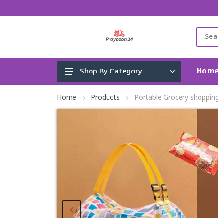
Hom
Shop By Category
Gadget & Electronics
Home
Products
Portable Grocery shoppin
Cleaning Supplies
Toys, Kids & Baby
Accessories
Home Appliance
Fashion & Lifestyle
Health & Beauty
View All Categories