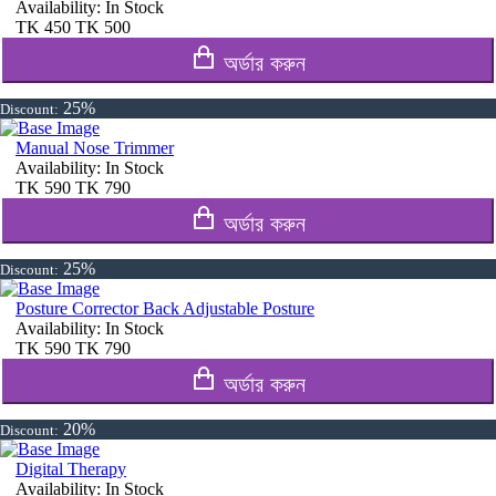
Availability:
In Stock
TK
450
TK
500
অর্ডার করুন
25%
Discount:
Manual Nose Trimmer
Availability:
In Stock
TK
590
TK
790
অর্ডার করুন
25%
Discount:
Posture Corrector Back Adjustable Posture
Availability:
In Stock
TK
590
TK
790
অর্ডার করুন
20%
Discount:
Digital Therapy
Availability:
In Stock