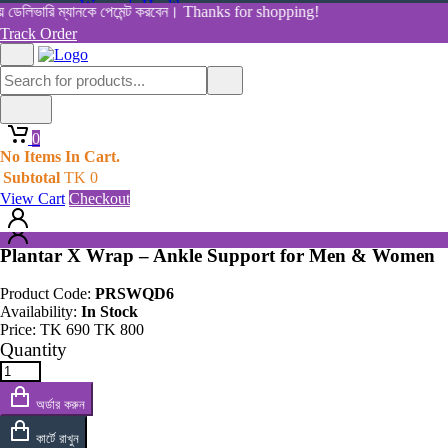
Women's Health
েলিভারি ম্যানকে পেমেন্ট করবেন। Thanks for shopping!
View All Categories
Track Order
Shop By Category
Home
Home
All Products
Products
0
Plantar X Wrap – Ankle Support for Men & Women
0
No Items In Cart.
No Items In Cart.
Subtotal
TK
0
Subtotal
TK
0
View Cart
Checkout
View Cart
Checkout
Plantar X Wrap – Ankle Support for Men & Women
Product Code:
PRSWQD6
Availability:
In Stock
Price:
TK
690
TK
800
Quantity
অর্ডার করুন
কার্টে রাখুন