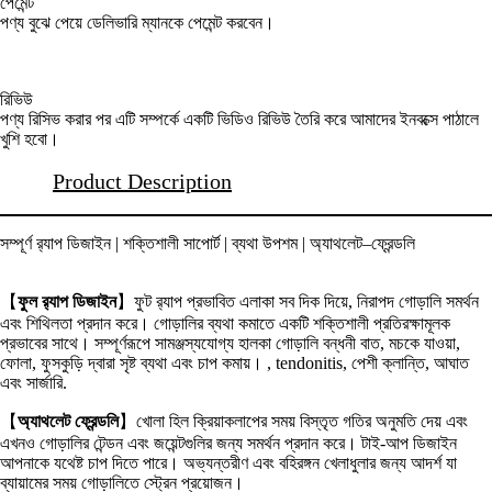
পেমেন্ট
পণ্য বুঝে পেয়ে ডেলিভারি ম্যানকে পেমেন্ট করবেন।
রিভিউ
পণ্য রিসিভ করার পর এটি সম্পর্কে একটি ভিডিও রিভিউ তৈরি করে আমাদের ইনবক্সে পাঠালে
খুশি হবো।
Product Description
সম্পূর্ণ র‍্যাপ ডিজাইন | শক্তিশালী সাপোর্ট | ব্যথা উপশম | অ্যাথলেট–ফ্রেন্ডলি
【
ফুল র‍্যাপ ডিজাইন
】ফুট র‍্যাপ প্রভাবিত এলাকা সব দিক দিয়ে, নিরাপদ গোড়ালি সমর্থন
এবং শিথিলতা প্রদান করে। গোড়ালির ব্যথা কমাতে একটি শক্তিশালী প্রতিরক্ষামূলক
প্রভাবের সাথে। সম্পূর্ণরূপে সামঞ্জস্যযোগ্য হালকা গোড়ালি বন্ধনী বাত, মচকে যাওয়া,
ফোলা, ফুসকুড়ি দ্বারা সৃষ্ট ব্যথা এবং চাপ কমায়। , tendonitis, পেশী ক্লান্তি, আঘাত
এবং সার্জারি.
【
অ্যাথলেট ফ্রেন্ডলি
】খোলা হিল ক্রিয়াকলাপের সময় বিস্তৃত গতির অনুমতি দেয় এবং
এখনও গোড়ালির টেন্ডন এবং জয়েন্টগুলির জন্য সমর্থন প্রদান করে। টাই-আপ ডিজাইন
আপনাকে যথেষ্ট চাপ দিতে পারে। অভ্যন্তরীণ এবং বহিরঙ্গন খেলাধুলার জন্য আদর্শ যা
ব্যায়ামের সময় গোড়ালিতে স্ট্রেন প্রয়োজন।