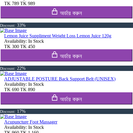
TK
789
TK
989
অর্ডার করুন
33%
Discount:
Lemon Juice Suppliment Weight Loss Lemon Juice 120g
Availability:
In Stock
TK
300
TK
450
অর্ডার করুন
22%
Discount:
ADJUSTABLE POSTURE Back Support Belt (UNISEX)
Availability:
In Stock
TK
690
TK
890
অর্ডার করুন
17%
Discount:
Acupuncture Foot Massager
Availability:
In Stock
TK
960
TK
1,160