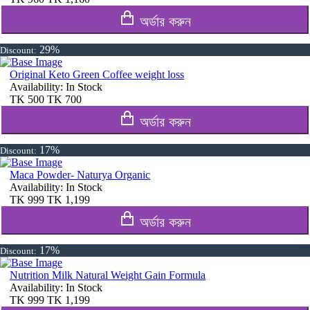
অর্ডার করুন
29%
Discount:
Original Keto Green Coffee weight loss
Availability:
In Stock
TK
500
TK
700
অর্ডার করুন
17%
Discount:
Maca Powder- Naturya Organic
Availability:
In Stock
TK
999
TK
1,199
অর্ডার করুন
17%
Discount:
Nutrition Milk Natural Weight Gain Formula
Availability:
In Stock
TK
999
TK
1,199