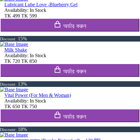
Lubricant Lube Love -Blueberry Gel
Availability:
In Stock
TK
499
TK
599
অর্ডার করুন
15%
Discount:
Milk Shake
Availability:
In Stock
TK
720
TK
850
অর্ডার করুন
13%
Discount:
Vital Power (For Men & Woman)
Availability:
In Stock
TK
650
TK
750
অর্ডার করুন
18%
Discount: