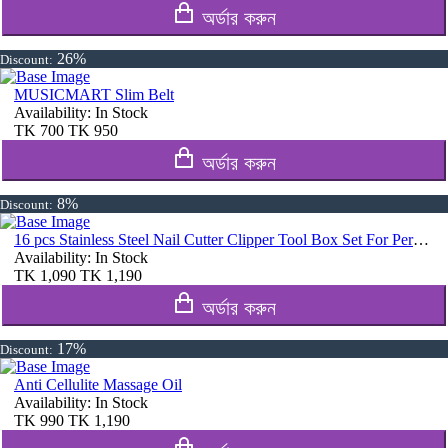
অর্ডার করুন
26%
Discount:
MUSICMART Slim Belt
Availability:
In Stock
TK
700
TK
950
অর্ডার করুন
8%
Discount:
16 pcs Stainless Steel Nail Cutter Clipper Tool Box Set For Personal Care Manicure Set
Availability:
In Stock
TK
1,090
TK
1,190
অর্ডার করুন
17%
Discount:
Anti Cellulite Massage Oil
Availability:
In Stock
TK
990
TK
1,190