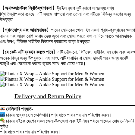
【
অ্যাডজাস্টেবল স্থিতিস্থাপকতা
】ট্রাইক্স র‍্যাপ ফুট র‍্যাপে সামঞ্জস্যযোগ্য
স্থিতিস্থাপকতা রয়েছে, এটি সহজে লাগানো এবং তোলা এবং শরীরের বিভিন্ন ধরণের জন্য
উপযুক্ত
【
শ্বাসযোগ্য এবং আরামদায়ক
】পায়ের মোড়কের খোলা হিল নকশা শ্বাস-প্রশ্বাসের ক্ষমতা
বাড়ায় এবং আরও বেশি আরাম দেয়৷ জুতা এবং মোজা পরতে বাধা না দিয়ে পরতে আরামদায়ক
এবং উষ্ণ, বিভিন্ন শারীরিক ফিটনেস ব্যায়ামের জন্য উপযুক্ত৷
【
যে কেউ এটি ব্যবহার করতে পারে
】এটি দৌড়ানো, ফিটনেস, হাইকিং, বল গেম এবং আরও
অনেক কিছুর জন্য উপযুক্ত। এছাড়াও, এটি সারাদিন বা মোজা ছাড়াই পরার জন্য যথেষ্ট
বহুমুখী এবং যেকোনো ধরনের জুতার সাথে পরা যেতে পারে।
Delivery and Return Policy
ডেলিভারি পদ্ধতি-
ঢাকার মধ্যেঃ হোম ডেলিভারি।পণ্য হাতে পাবার পর দাম পরিশোধ করুন।
ঢাকার বাইরেঃ দেশের সকল জেলা-উপজেলা এবং ইউনিয়ন পর্যায়ে পাচ্ছেন হোম ডেলিভারি
সুবিধা।
পণ্য হাতে পাবার পর দাম পরিশোধ করুন।