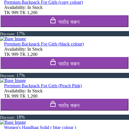
Premium Backpack For Girls (copy colour)
Availability:
In Stock
TK
999
TK
1,200
অর্ডার করুন
17%
Discount:
Premium Backpack For Girls (black colour)
Availability:
In Stock
TK
999
TK
1,200
অর্ডার করুন
17%
Discount:
Premium Backpack For Girls (Peach Pink)
Availability:
In Stock
TK
999
TK
1,200
অর্ডার করুন
18%
Discount:
Women's Handbag Solid ( blue colour )