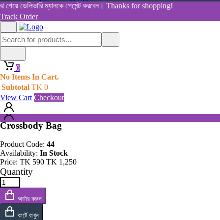
Women's Health
েয়ে ডেলিভারি ম্যানকে পেমেন্ট করবেন। Thanks for shopping!
View All Categories
Track Order
Shop By Category
Home
Home
All Products
Products
0
Crossbody Bag
0
No Items In Cart.
No Items In Cart.
Subtotal
TK
0
Subtotal
TK
0
View Cart
Checkout
View Cart
Checkout
Crossbody Bag
Product Code:
44
Availability:
In Stock
Price:
TK
590
TK
1,250
Quantity
অর্ডার করুন
কার্টে রাখুন