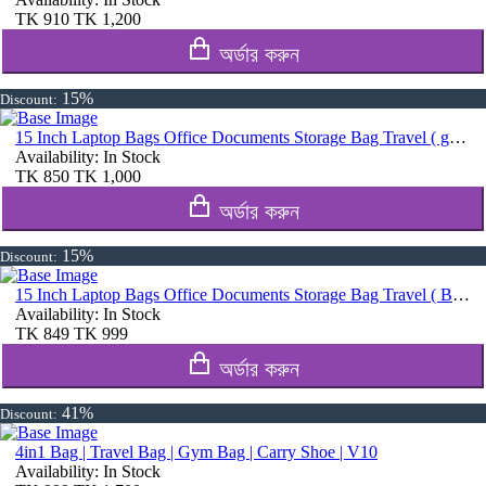
TK
910
TK
1,200
অর্ডার করুন
15%
Discount:
15 Inch Laptop Bags Office Documents Storage Bag Travel ( gray )
Availability:
In Stock
TK
850
TK
1,000
অর্ডার করুন
15%
Discount:
15 Inch Laptop Bags Office Documents Storage Bag Travel ( Blue )
Availability:
In Stock
TK
849
TK
999
অর্ডার করুন
41%
Discount:
4in1 Bag | Travel Bag | Gym Bag | Carry Shoe | V10
Availability:
In Stock