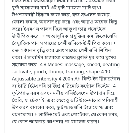
EMS Foot Massager Mat Electric Massage EMS
ফুট ম্যাসাজার ম্যাট এই ফুট ম্যাসেজ ম্যাট ব্যথা
উপশমকারী হিসাবে কাজ করে, রক্ত সঞ্চালন বাড়ায়,
ফোলা কমায়, অবসাদ দূর করে এবং আরও অনেক কিছু
করে। ইএমএস পালস দিয়ে আকুপাংচার পয়েন্টকে
উদ্দীপিত করে। + অত্যাধুনিক প্রযুক্তির কম ফ্রিকোয়েন্সি
বৈদ্যুতিক পালস পায়ের পেশীগুলিকে উদ্দীপিত করে। +
রক্ত সঞ্চালন বৃদ্ধি করে এবং পায়ের পেশীগুলি শিথিল
করে। 4 সারাদিন হাজারো কাজের ক্লান্তি দূর করে ঘুমের
সহায়তা করে। 4 8 Modes: massage, knead, beating.
-activate, pinch, thump, training, shape 4 10
Adjustable Intensity 4 200mAh বিল্ট-ইন রিচার্জেবল
ব্যাটারি (ইউএসবি চার্জিং) 4 রিমোট কন্ট্রোল সিস্টেম। 4
ফুটপ্যাড নরম এবং নমনীয় পলিউরেখেন উপাদান দিয়ে
তৈরি, যা টেকসই। এবং যেহেতু এটি উচ্চ-মানের পরিবাহী
উপকরণ ব্যবহার করে, ফুটপ্যাডগুলি ভাঁজযোগ্য এবং
বহনযোগ্য। + লাইটওয়েট এবং পোর্টেবল, যে কোন সময়,
যে কোন জায়গায় আপনার পা ম্যাসেজ করুন।