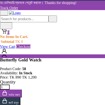
Women's Health
়ে ডেলিভারি ম্যানকে পেমেন্ট করবেন। Thanks for shopping!
View All Categories
Track Order
Shop By Category
Home
Home
All Products
Products
0
Butterfly Gold Watch
0
No Items In Cart.
No Items In Cart.
Subtotal
TK
0
Subtotal
TK
0
View Cart
Checkout
View Cart
Checkout
Butterfly Gold Watch
Product Code:
58
Availability:
In Stock
Price:
TK
890
TK
1,200
Quantity
অর্ডার করুন
কার্টে রাখুন