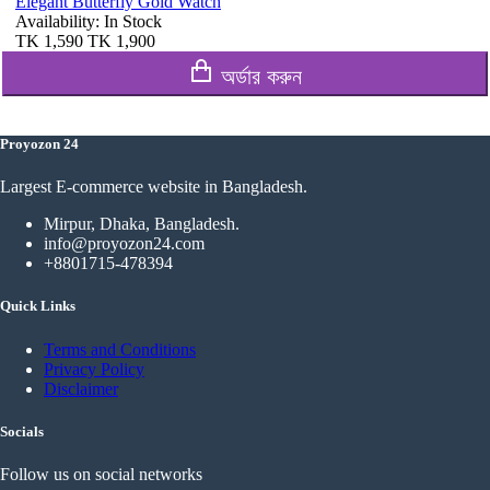
Elegant Butterfly Gold Watch
Availability:
In Stock
TK
1,590
TK
1,900
অর্ডার করুন
Proyozon 24
Largest E-commerce website in Bangladesh.
Mirpur, Dhaka, Bangladesh.
info@proyozon24.com
+8801715-478394
Quick Links
Terms and Conditions
Privacy Policy
Disclaimer
Socials
Follow us on social networks