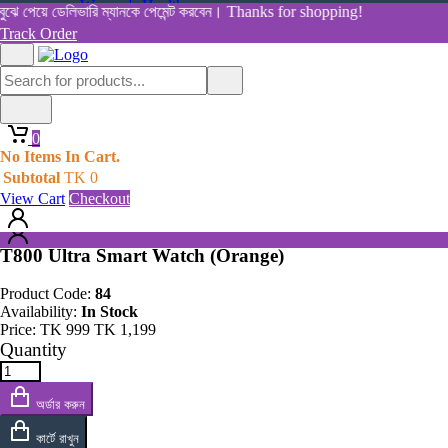
Women's Health
ঝে পেয়ে ডেলিভারি ম্যানকে পেমেন্ট করবেন। Thanks for shopping!
View All Categories
Track Order
Shop By Category
Home
Home
All Products
Products
0
T800 Ultra Smart Watch (Orange)
0
No Items In Cart.
No Items In Cart.
Subtotal
TK
0
Subtotal
TK
0
View Cart
Checkout
View Cart
Checkout
T800 Ultra Smart Watch (Orange)
Product Code:
84
Availability:
In Stock
Price:
TK
999
TK
1,199
Quantity
অর্ডার করুন
কার্টে রাখুন